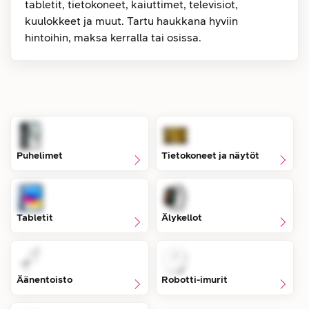
tabletit, tietokoneet, kaiuttimet, televisiot,
kuulokkeet ja muut. Tartu haukkana hyviin
hintoihin, maksa kerralla tai osissa.
Puhelimet
Tietokoneet ja näytöt
Tabletit
Älykellot
Äänentoisto
Robotti-imurit