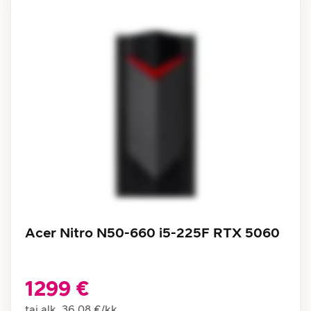
Acer Nitro N50-660 i5-225F RTX 5060
1299 €
tai alk.
36,08 €
/
kk