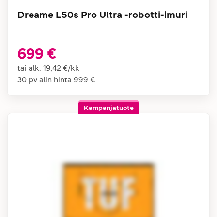
Dreame L50s Pro Ultra -robotti-imuri
699 €
tai alk.
19,42 €
/
kk
30 pv alin hinta
999 €
Kampanjatuote