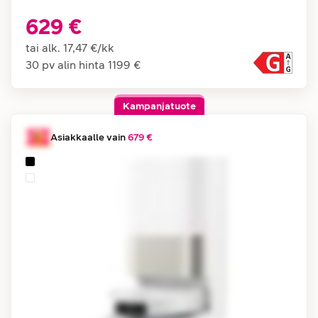
629 €
tai alk.
17,47 €
/
kk
30 pv alin hinta
1199 €
Kampanjatuote
Asiakkaalle vain
679 €