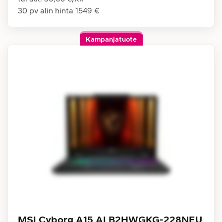
30 pv alin hinta
1549 €
Kampanjatuote
MSI Cyborg A15 AI B2HWGKG-228NEU