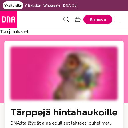
Yksityisille
Yrityksille
Wholesale
DNA Oyj
Kirjaudu
Tarjoukset
Tärppejä hintahaukoille
DNA:lta löydät aina edulliset laitteet: puhelimet,