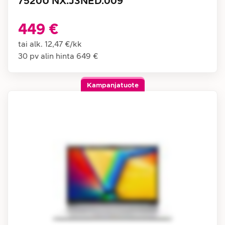
7520U NX.J3NED.009
449 €
tai alk.
12,47 €
/
kk
30 pv alin hinta
649 €
Kampanjatuote