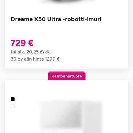
Dreame X50 Ultra -robotti-imuri
729 €
tai alk.
20,25 €
/
kk
30 pv alin hinta
1299 €
Kampanjatuote