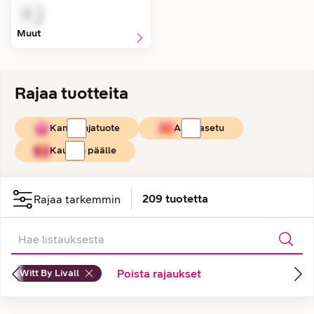
Muut
Rajaa tuotteita
Kampanjatuote
Asiakasetu
Kaupan päälle
209
tuotetta
Rajaa tarkemmin
Witt By Livall
Poista rajaukset