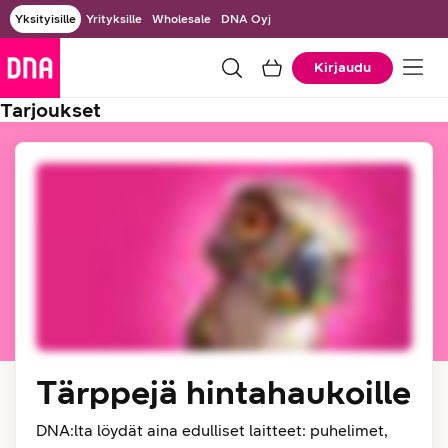
Yksityisille
Yrityksille
Wholesale
DNA Oyj
Kirjaudu
Tarjoukset
Tärppejä hintahaukoille
DNA:lta löydät aina edulliset laitteet: puhelimet,