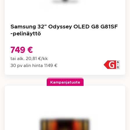
Samsung 32" Odyssey OLED G8 G81SF
-pelinäyttö
749 €
tai alk.
20,81 €
/
kk
30 pv alin hinta
1149 €
Kampanjatuote