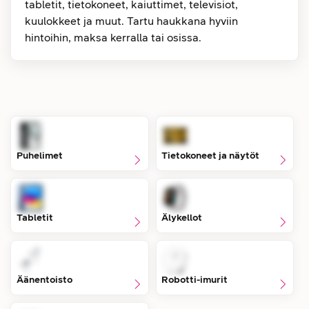
tabletit, tietokoneet, kaiuttimet, televisiot,
kuulokkeet ja muut. Tartu haukkana hyviin
hintoihin, maksa kerralla tai osissa.
Puhelimet
Tietokoneet ja näytöt
Tabletit
Älykellot
Äänentoisto
Robotti-imurit