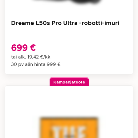
Dreame L50s Pro Ultra -robotti-imuri
699 €
tai alk.
19,42 €
/
kk
30 pv alin hinta
999 €
Kampanjatuote