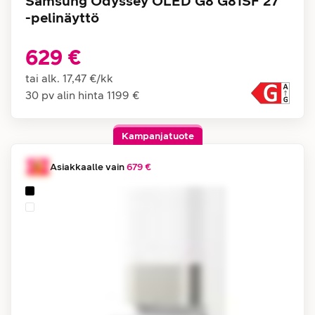
Samsung Odyssey OLED G8 G81SF 27"
-pelinäyttö
629 €
tai alk.
17,47 €
/
kk
30 pv alin hinta
1199 €
Kampanjatuote
Asiakkaalle vain
679 €