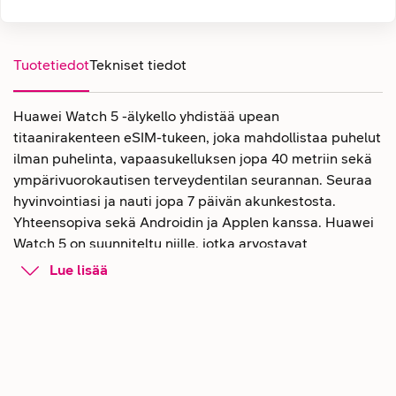
Tuotetiedot
Tekniset tiedot
Huawei Watch 5 -älykello yhdistää upean
titaanirakenteen eSIM-tukeen, joka mahdollistaa puhelut
ilman puhelinta, vapaasukelluksen jopa 40 metriin sekä
ympärivuorokautisen terveydentilan seurannan. Seuraa
hyvinvointiasi ja nauti jopa 7 päivän akunkestosta.
Yhteensopiva sekä Androidin ja Applen kanssa. Huawei
Watch 5 on suunniteltu niille, jotka arvostavat
suorituskykyä ja tyyliä.
Lue lisää
Huawei Watch 5 -älykello tarkalla ja
monipuolisella
terveydenseurannalla
Uraauurtavan 3-in-1 X-TAP -sensori yhdistää EKG:n,