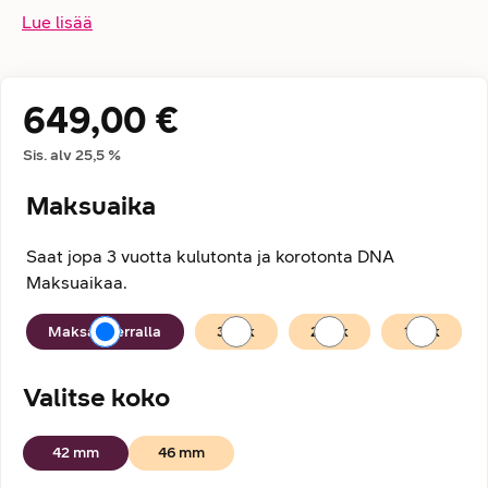
Lue lisää
649,00 €
Hintatiedot
Sis. alv
25,5
%
Maksuaika
Saat jopa 3 vuotta kulutonta ja korotonta DNA
Maksuaikaa.
Maksuaika
Maksan kerralla
36
kk
24
kk
12
kk
Valitse koko
42 mm
46 mm