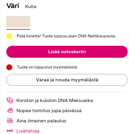
Väri
Kulta
Pidä kiirettä! Tuote loppuu pian DNA Nettikaupasta.
Lisää ostoskoriin
Tuote on loppunut myymälöistä
Varaa ja nouda myymälästä
Koroton ja kuluton DNA Maksuaika
Nopea toimitus jopa päivässä
Aina ilmainen palautus
Lisätietoja