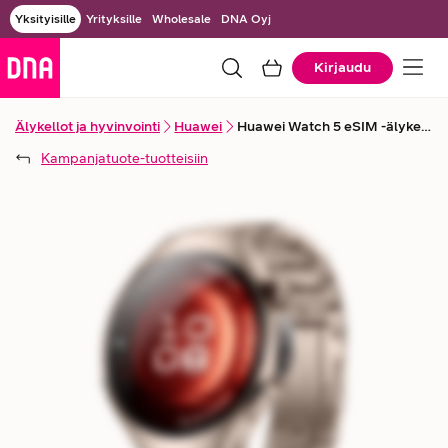
Yksityisille
Yrityksille
Wholesale
DNA Oyj
Kirjaudu
Älykellot ja hyvinvointi
Huawei
Huawei Watch 5 eSIM -älykello, premium titaani
Kampanjatuote
-tuotteisiin