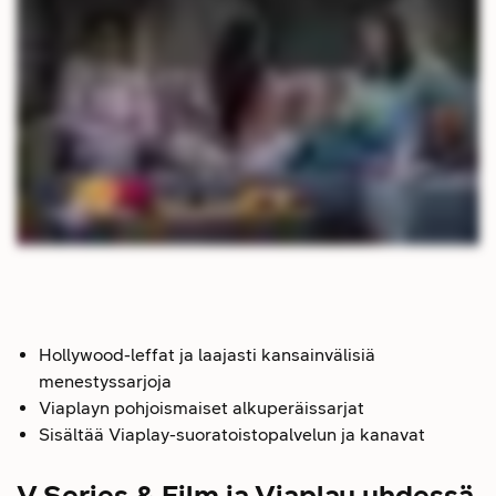
Hollywood-leffat ja laajasti kansainvälisiä
menestyssarjoja
Viaplayn pohjoismaiset alkuperäissarjat
Sisältää Viaplay-suoratoistopalvelun ja kanavat
V Series & Film ja Viaplay yhdessä