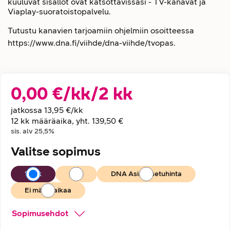
kuuluvat sisällöt ovat katsottavissasi - TV-kanavat ja
Viaplay-suoratoistopalvelu.
Tutustu kanavien tarjoamiin ohjelmiin osoitteessa
https://www.dna.fi/viihde/dna-viihde/tvopas.
0,00
€
/
kk
/
2
kk
Hintatiedot
jatkossa
13,95 €
/kk
12 kk määräaika, yht. 139,50 €
sis. alv
25,5
%
Valitse sopimus
12 kk
6 kk
DNA Asiakasetuhinta
Ei määräaikaa
Sopimusehdot