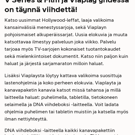
on täynnä viihdettä!
Katso uusimmat Hollywood-leffat, laaja valikoima
kansainvälisiä menestyssarjoja, sekä Viaplayn
pohjoismaiset alkuperäissarjat. Uusia elokuvia ja muuta
katsottavaa ilmestyy palveluun joka viikko. Palvelu
tarjoaa myös TV-sarjojen kokonaiset tuotantokaudet
sekä mielenkiintoiset dokumentit. Katso niin paljon kuin
haluat ja järjestä sarjamaraton milloin haluat.
Lisäksi Viaplaysta löytyy kattava valikoima suosittuja
lastenohjelmia ja koko perheen elokuvia. Viaplayta ja
kanavapaketin kanavia katsot missä tahansa ja millä
laitteella haluat: puhelimella, tabletilla, tietokoneen
selaimella ja DNA viihdeboksi -laitteella. Voit ladata
ohjelmia puhelimen tai tabletin muistiin ja katsella myös
ilman nettiyhteyttä.
DNA viihdeboksi -laitteella kaikki kanavapakettiin