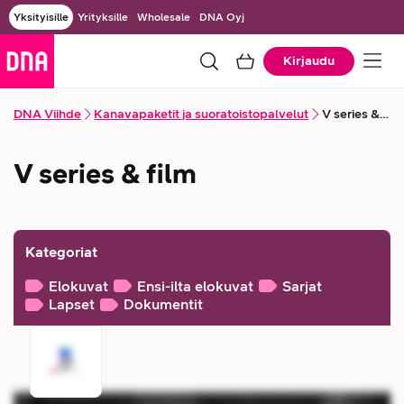
Yksityisille
Yrityksille
Wholesale
DNA Oyj
Kirjaudu
DNA Viihde
Kanavapaketit ja suoratoistopalvelut
V series & film
V series & film
Kategoriat
Elokuvat
Ensi-ilta elokuvat
Sarjat
Lapset
Dokumentit