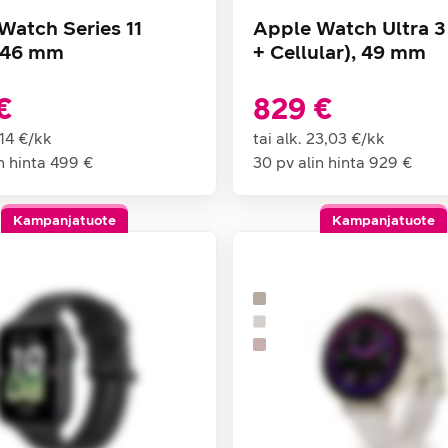
Watch Series 11
Apple Watch Ultra 3
 46 mm
+ Cellular), 49 mm
€
829 €
,14 €
/
kk
tai alk.
23,03 €
/
kk
n hinta
499 €
30 pv alin hinta
929 €
Kampanjatuote
Kampanjatuote