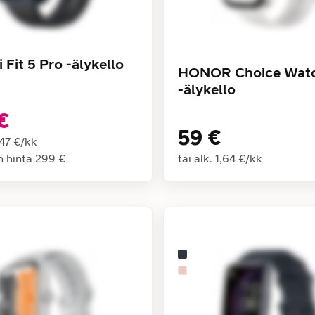
Fit 5 Pro -älykello
HONOR Choice Watc
-älykello
€
59 €
,47 €
/
kk
n hinta
299 €
tai alk.
1,64 €
/
kk