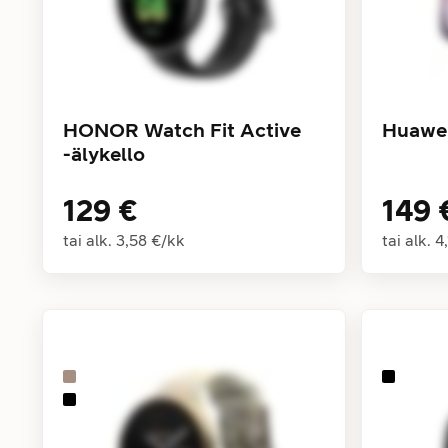
HONOR Watch Fit Active
Huawei
-älykello
129 €
149 
tai alk.
3,58 €
/
kk
tai alk.
4