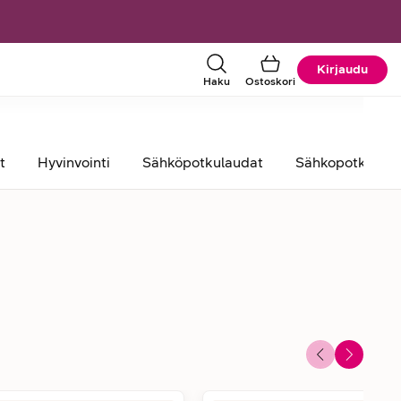
Kirjaudu
Haku
Ostoskori
t
Hyvinvointi
Sähköpotkulaudat
Sähkopotkulauto