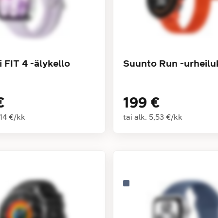
 FIT 4 -älykello
Suunto Run -urheilu
€
199 €
,14 €
/
kk
tai alk.
5,53 €
/
kk