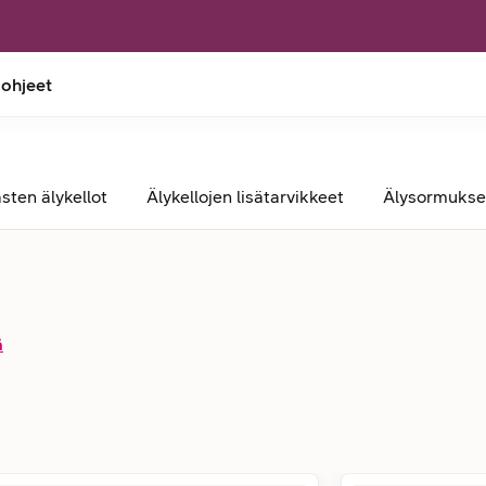
 ohjeet
sten älykellot
Älykellojen lisätarvikkeet
Älysormukse
ä