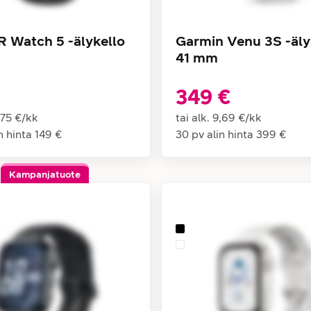
Watch 5 -älykello
Garmin Venu 3S -äly
41 mm
349 €
,75 €
/
kk
tai alk.
9,69 €
/
kk
n hinta
149 €
30 pv alin hinta
399 €
Kampanjatuote