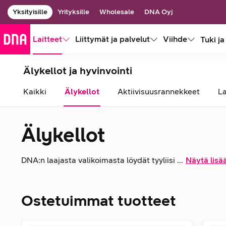
Yksityisille
Yrityksille
Wholesale
DNA Oyj
Laitteet
Liittymät ja palvelut
Viihde
Tuki ja
Älykellot ja hyvinvointi
Kaikki
Älykellot
Aktiivisuusrannekkeet
La
Älykellot
DNA:n laajasta valikoimasta löydät tyyliisi ...
Näytä lisä
Ostetuimmat tuotteet