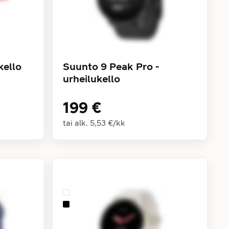
kello
Suunto 9 Peak Pro -
urheilukello
199 €
tai alk.
5,53 €
/
kk