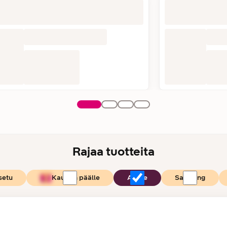
Rajaa tuotteita
setu
Kaupan päälle
Apple
Samsung