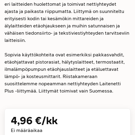
eri laitteiden huolettomat ja toimivat nettiyhteydet
ajasta ja paikasta riippumatta. Liittymä on suunniteltu
erityisesti kodin tai kesämökin mittareiden ja
älylaitteiden etäohjaukseen ja muihin satunnaisen ja
vähäisen tiedonsiirto- ja tekstiviestiyhteyden tarvitseviin
laitteisiin.
Sopivia käyttökohteita ovat esimerkiksi pakkasvahdit,
etäohjattavat pistorasiat, hälytyslaitteet, termostaatit,
ilmalämpöpumpun etäohjauslaitteet ja etäluettavat
lämpö- ja kosteusmittarit. Riistakameraan
suosittelemme nopeamman nettiyhteyden Laitenetti
Plus -liittymää. Liittymät toimivat vain Suomessa.
4,96 €
/kk
Ei määräaikaa