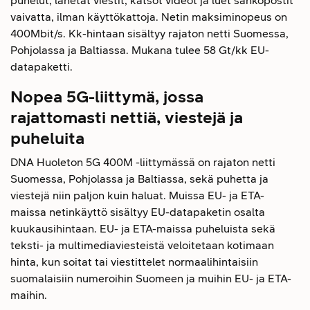
puhelut, lähetät viestit, katsot videot ja luet sähköpostit
vaivatta, ilman käyttökattoja. Netin maksiminopeus on
400Mbit/s. Kk-hintaan sisältyy rajaton netti Suomessa,
Pohjolassa ja Baltiassa. Mukana tulee 58 Gt/kk EU-
datapaketti.
Nopea 5G-liittymä, jossa
rajattomasti nettiä, viestejä ja
puheluita
DNA Huoleton 5G 400M -liittymässä on rajaton netti
Suomessa, Pohjolassa ja Baltiassa, sekä puhetta ja
viestejä niin paljon kuin haluat. Muissa EU- ja ETA-
maissa netinkäyttö sisältyy EU-datapaketin osalta
kuukausihintaan. EU- ja ETA-maissa puheluista sekä
teksti- ja multimediaviesteistä veloitetaan kotimaan
hinta, kun soitat tai viestittelet normaalihintaisiin
suomalaisiin numeroihin Suomeen ja muihin EU- ja ETA-
maihin.