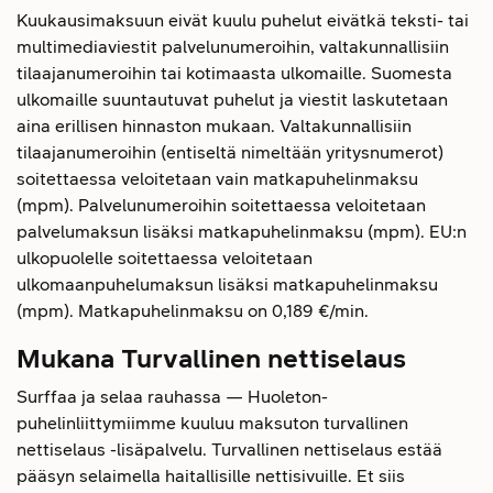
Kuukausimaksuun eivät kuulu puhelut eivätkä teksti- tai
multimediaviestit palvelunumeroihin, valtakunnallisiin
tilaajanumeroihin tai kotimaasta ulkomaille. Suomesta
ulkomaille suuntautuvat puhelut ja viestit laskutetaan
aina erillisen hinnaston mukaan. Valtakunnallisiin
tilaajanumeroihin (entiseltä nimeltään yritysnumerot)
soitettaessa veloitetaan vain matkapuhelinmaksu
(mpm). Palvelunumeroihin soitettaessa veloitetaan
palvelumaksun lisäksi matkapuhelinmaksu (mpm). EU:n
ulkopuolelle soitettaessa veloitetaan
ulkomaanpuhelumaksun lisäksi matkapuhelinmaksu
(mpm). Matkapuhelinmaksu on 0,189 €/min.
Mukana Turvallinen nettiselaus
Surffaa ja selaa rauhassa — Huoleton-
puhelinliittymiimme kuuluu maksuton turvallinen
nettiselaus -lisäpalvelu. Turvallinen nettiselaus estää
pääsyn selaimella haitallisille nettisivuille. Et siis