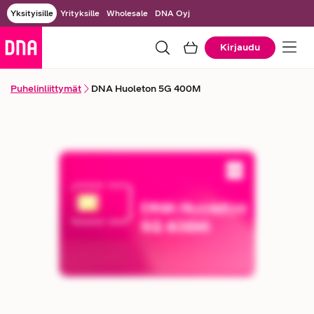
Yksityisille
Yrityksille
Wholesale
DNA Oyj
Kirjaudu
Puhelinliittymät
DNA Huoleton 5G 400M