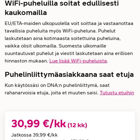
WiFi-puheluilla soitat edullisesti
kaukomailla
EU/ETA-maiden ulkopuolella voit soittaa ja vastaanottaa
tavallisia puheluita myös WiFi-puheluna. Puhelut
laskutetaan aina kotimaasta soitettuina puheluina,
vaikka olisit ulkomailla. Suomesta ulkomaille
suuntautuvat puhelut ja viestit laskutetaan aina erillisen
hinnaston mukaan.
Lue lisää WiFi-puheluista
.
Puhelinliittymäasiakkaana saat etuja
Kun käytössäsi on DNA:n puhelinliittymä, saat
rahanarvoisia etuja, joita et muuten saisi.
Tutustu etuihin
30,99 €
/kk
(
12
kk
)
Jatkossa
39,99 €
/kk