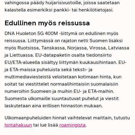
vahingossa päädy huijarisivustoille, joissa saatetaan
kalastella esimerkiksi pankki- tai henkilötietojasi.
Edullinen myös reissussa
DNA Huoleton 5G 400M -liittymä on edullinen myös
reissussa. Liittymässä on rajaton netti Suomen lisäksi
myös Ruotsissa, Tanskassa, Norjassa, Virossa, Latviassa
ja Liettuassa. EU-datapaketin osalta tiedonsiirto
EU/ETA-alueella sisältyy liittymän kuukausihintaan. EU-
ja ETA-maissa puheluista sekä teksti- ja
multimediaviesteistä veloitetaan kotimaan hinta, kun
soitat tai viestittelet normaalihintaisiin suomalaisiin
numeroihin Suomeen ja muihin EU- ja ETA-maihin.
Suomesta ulkomaille suuntautuvat puhelut ja viestit
laskutetaan aina erillisen hinnaston mukaan.
Ulkomaanpuheluiden hinnat vaihtelevat maittain, tutustu
hintahakuun
tai lue lisää
roamingista
.