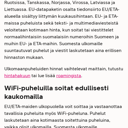
Ruotsissa, Tanskassa, Norjassa, Virossa, Latviassa ja
Liettuassa. EU-datapaketin osalta tiedonsiirto EU/ETA-
alueella sisältyy liittymän kuukausihintaan. EU- ja ETA-
maissa puheluista sekä teksti- ja multimediaviesteistä
veloitetaan kotimaan hinta, kun soitat tai viestittelet
normaalihintaisiin suomalaisiin numeroihin Suomeen ja
muihin EU- ja ETA-maihin. Suomesta ulkomaille
suuntautuvat puhelut ja viestit laskutetaan aina erillisen
hinnaston mukaan.
Ulkomaanpuheluiden hinnat vaihtelevat maittain, tutustu
hintahakuun
tai lue lisää
roamingista
.
WiFi-puheluilla soitat edullisesti
kaukomailla
EU/ETA-maiden ulkopuolella voit soittaa ja vastaanottaa
tavallisia puheluita myös WiFi-puheluna. Puhelut
laskutetaan aina kotimaasta soitettuina puheluina,
vaikka olisit ulkomailla. Suomesta ulkomaille