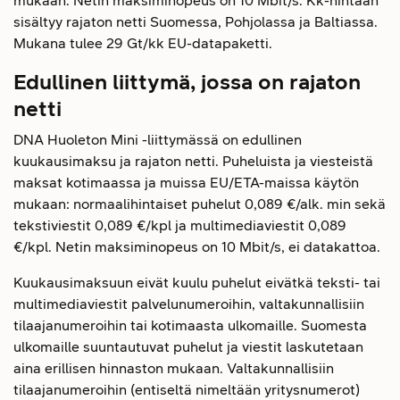
mukaan. Netin maksiminopeus on 10 Mbit/s. Kk-hintaan
sisältyy rajaton netti Suomessa, Pohjolassa ja Baltiassa.
Mukana tulee 29 Gt/kk EU-datapaketti.
Edullinen liittymä, jossa on rajaton
netti
DNA Huoleton Mini -liittymässä on edullinen
kuukausimaksu ja rajaton netti. Puheluista ja viesteistä
maksat kotimaassa ja muissa EU/ETA-maissa käytön
mukaan: normaalihintaiset puhelut 0,089 €/alk. min sekä
tekstiviestit 0,089 €/kpl ja multimediaviestit 0,089
€/kpl. Netin maksiminopeus on 10 Mbit/s, ei datakattoa.
Kuukausimaksuun eivät kuulu puhelut eivätkä teksti- tai
multimediaviestit palvelunumeroihin, valtakunnallisiin
tilaajanumeroihin tai kotimaasta ulkomaille. Suomesta
ulkomaille suuntautuvat puhelut ja viestit laskutetaan
aina erillisen hinnaston mukaan. Valtakunnallisiin
tilaajanumeroihin (entiseltä nimeltään yritysnumerot)