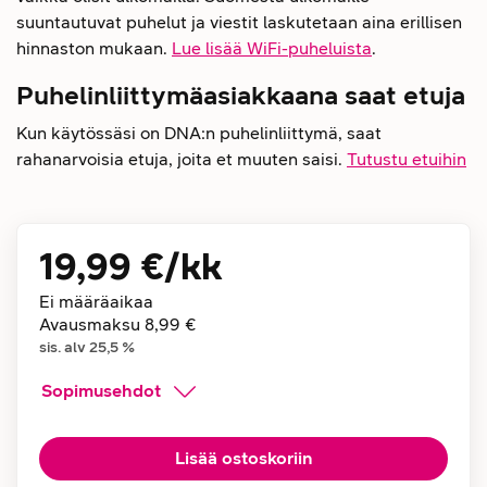
suuntautuvat puhelut ja viestit laskutetaan aina erillisen
hinnaston mukaan.
Lue lisää WiFi-puheluista
.
Puhelinliittymäasiakkaana saat etuja
Kun käytössäsi on DNA:n puhelinliittymä, saat
rahanarvoisia etuja, joita et muuten saisi.
Tutustu etuihin
19,99 €
/kk
Ei määräaikaa
Avausmaksu
8,99 €
sis. alv
25,5
%
Sopimusehdot
Lisää ostoskoriin