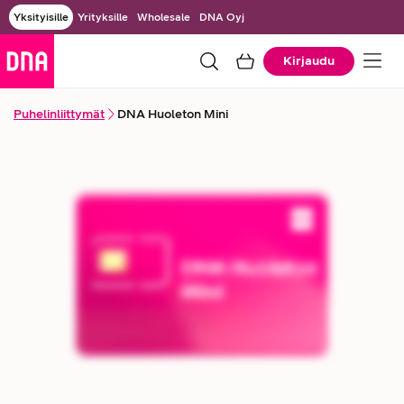
Yksityisille
Yrityksille
Wholesale
DNA Oyj
Kirjaudu
Puhelinliittymät
DNA Huoleton Mini