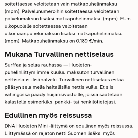
soitettaessa veloitetaan vain matkapuhelinmaksu
(mpm). Palvelunumeroihin soitettaessa veloitetaan
palvelumaksun lisäksi matkapuhelinmaksu (mpm). EU:n
ulkopuolelle soitettaessa veloitetaan
ulkomaanpuhelumaksun lisäksi matkapuhelinmaksu
(mpm). Matkapuhelinmaksu on 0,189 €/min.
Mukana Turvallinen nettiselaus
Surffaa ja selaa rauhassa — Huoleton-
puhelinliittymiimme kuuluu maksuton turvallinen
nettiselaus -lisäpalvelu. Turvallinen nettiselaus estää
pääsyn selaimella haitallisille nettisivuille. Et siis
vahingossa päädy huijarisivustoille, joissa saatetaan
kalastella esimerkiksi pankki- tai henkilötietojasi.
Edullinen myös reissussa
DNA Huoleton Mini -liittymä on edullinen myös reissussa.
Liittymässä on rajaton netti Suomen lisäksi myös