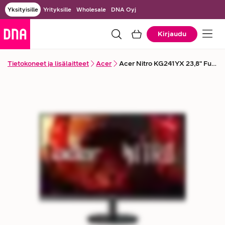
Yksityisille
Yrityksille
Wholesale
DNA Oyj
Kirjaudu
Tietokoneet ja lisälaitteet
Acer
Acer Nitro KG241YX 23,8" Full HD -pelinäyttö