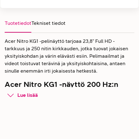
Tuotetiedot
Tekniset tiedot
Acer Nitro KG1 -pelinäyttö tarjoaa 23,8" Full HD -
tarkkuus ja 250 nitin kirkkauden, jotka tuovat jokaisen
yksityiskohdan ja värin elävästi esiin. Pelimaailmat ja
videot toistuvat terävinä ja yksityiskohtaisina, antaen
sinulle enemmän irti jokaisesta hetkestä.
Acer Nitro KG1 -näyttö 200 Hz:n
virkistystaajuudella ja 0,5 ms:n
Lue lisää
vasteajalla
Nitro KG1 on suunniteltu erityisesti pelaajille, jotka
vaativat nopeaa reagointia ja sulavaa liikkumista. 200
Hz:n virkistystaajuus sekä erittäin nopea 0,5 ms
vasteaika takaavat, että jokainen liike, hyppy ja käännös