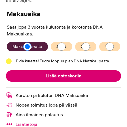
Sis. alv
25,5
%
Maksuaika
Saat jopa 3 vuotta kulutonta ja korotonta DNA
Maksuaikaa.
Maksuaika
Maksan kerralla
36
kk
24
kk
12
kk
Pidä kiirettä! Tuote loppuu pian DNA Nettikaupasta.
Lisää ostoskoriin
Koroton ja kuluton DNA Maksuaika
Nopea toimitus jopa päivässä
Aina ilmainen palautus
Lisätietoja