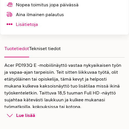
Nopea toimitus jopa päivässä
Aina ilmainen palautus
Lisätietoja
Tuotetiedot
Tekniset tiedot
Acer PD193Q E -mobiilinäyttö vastaa nykyaikaisen työn
ja vapaa-ajan tarpeisiin. Teit sitten liikkuvaa työtä, olit
etätyöläinen tai opiskelija, tämä kevyt ja helposti
mukana kulkeva kaksoisnäyttö tuo lisätilaa missä ikinä
työskenteletkin. Taittuva 18,5 tuuman Full HD -näyttö
sujahtaa kätevästi laukkuun ja kulkee mukanasi
työmatkoilla, kokouksissa tai kotona.
Lue lisää
Acer PD193Q E -mobiilinäyttö
kahdella 18,5 tuuman Full HD -