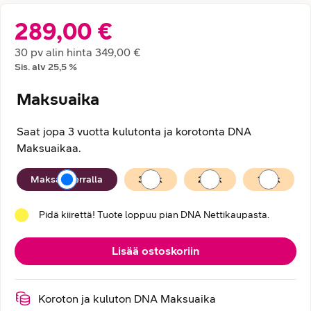
289,00 €
Hintatiedot
30 pv alin hinta
349,00 €
Sis. alv
25,5
%
Maksuaika
Saat jopa 3 vuotta kulutonta ja korotonta DNA
Maksuaikaa.
Maksuaika
Maksan kerralla
36
kk
24
kk
12
kk
Pidä kiirettä! Tuote loppuu pian DNA Nettikaupasta.
Lisää ostoskoriin
Koroton ja kuluton DNA Maksuaika