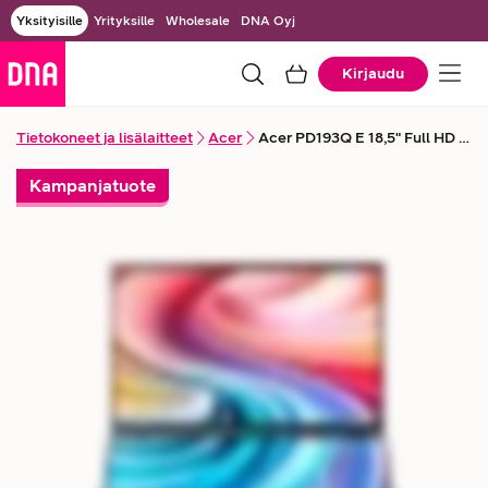
Yksityisille
Yrityksille
Wholesale
DNA Oyj
Kirjaudu
Tietokoneet ja lisälaitteet
Acer
Acer PD193Q E 18,5" Full HD -mobiilinäyttö
Kampanjatuote