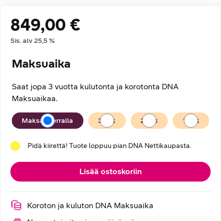
849,00 €
Hintatiedot
Sis. alv
25,5
%
Maksuaika
Saat jopa 3 vuotta kulutonta ja korotonta DNA
Maksuaikaa.
Maksuaika
Maksan kerralla
36
kk
24
kk
12
kk
Pidä kiirettä! Tuote loppuu pian DNA Nettikaupasta.
Lisää ostoskoriin
Koroton ja kuluton DNA Maksuaika