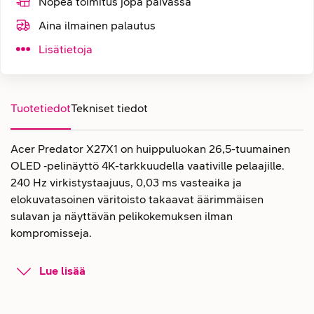
Nopea toimitus jopa päivässä
Aina ilmainen palautus
Lisätietoja
Tuotetiedot
Tekniset tiedot
Acer Predator X27X1 on huippuluokan 26,5-tuumainen
OLED ‑pelinäyttö 4K-tarkkuudella vaativille pelaajille.
240 Hz virkistystaajuus, 0,03 ms vasteaika ja
elokuvatasoinen väritoisto takaavat äärimmäisen
sulavan ja näyttävän pelikokemuksen ilman
kompromisseja.
Acer Predatorin OLED-kuva vie
Lue lisää
pelikokemuksesi uudelle tasolle
Acer Predator X27X1 on suunniteltu pelaajille, jotka