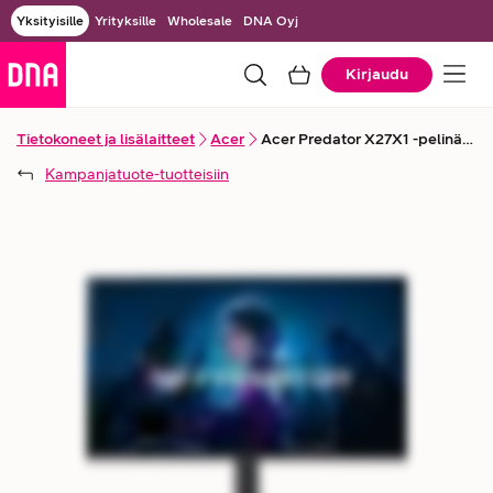
Yksityisille
Yrityksille
Wholesale
DNA Oyj
Kirjaudu
Tietokoneet ja lisälaitteet
Acer
Acer Predator X27X1 -pelinäyttö
Kampanjatuote
-tuotteisiin