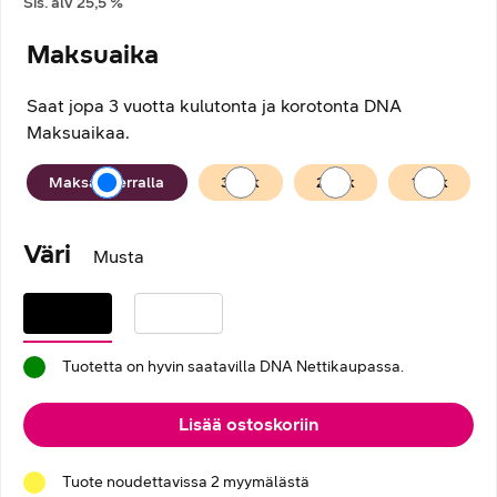
Sis. alv
25,5
%
Maksuaika
Saat jopa 3 vuotta kulutonta ja korotonta DNA
Maksuaikaa.
Maksuaika
Maksan kerralla
36
kk
24
kk
12
kk
Väri
Musta
Tuotetta on hyvin saatavilla DNA Nettikaupassa.
Lisää ostoskoriin
Tuote noudettavissa 2 myymälästä