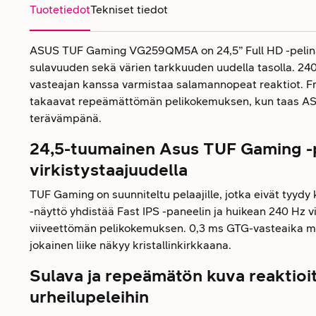
Tuotetiedot
Tekniset tiedot
ASUS TUF Gaming VG259QM5A on 24,5” Full HD -pelinäy
sulavuuden sekä värien tarkkuuden uudella tasolla. 240
vasteajan kanssa varmistaa salamannopeat reaktiot. 
takaavat repeämättömän pelikokemuksen, kun taas AS
terävämpänä.
24,5-tuumainen Asus TUF Gaming -p
virkistystaajuudella
TUF Gaming on suunniteltu pelaajille, jotka eivät tyyd
-näyttö yhdistää Fast IPS -paneelin ja huikean 240 Hz v
viiveettömän pelikokemuksen. 0,3 ms GTG-vasteaika mi
jokainen liike näkyy kristallinkirkkaana.
Sulava ja repeämätön kuva reaktioit
urheilupeleihin