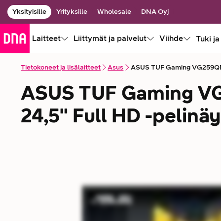
Yksityisille
Yrityksille
Wholesale
DNA Oyj
Laitteet
Liittymät ja palvelut
Viihde
Tuki ja
Tietokoneet ja lisälaitteet
Asus
ASUS TUF Gaming VG259QM5A
ASUS TUF Gaming 
24,5" Full HD -pelinä