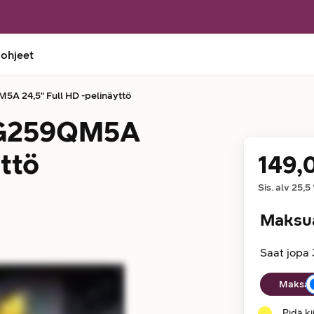
 ohjeet
 24,5" Full HD -pelinäyttö
VG259QM5A
yttö
149,
Hinta
Sis. alv
25,5
Maksu
Saat jopa 
Maksuaika
Maksan 
Pidä k