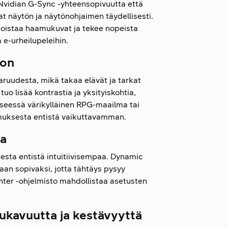
Nvidian G-Sync -yhteensopivuutta että
 näytön ja näytönohjaimen täydellisesti.
poistaa haamukuvat ja tekee nopeista
a e-urheilupeleihin.
oon
ruudesta, mikä takaa elävät ja tarkat
tuo lisää kontrastia ja yksityiskohtia,
 kyseessä värikylläinen RPG-maailma tai
emuksesta entistä vaikuttavamman.
la
esta entistä intuitiivisempaa. Dynamic
aan sopivaksi, jotta tähtäys pysyy
enter -ohjelmisto mahdollistaa asetusten
ukavuutta ja kestävyyttä