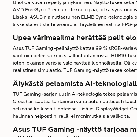
Unohda kuvan repeily ja nykiminen. Näyttö tukee sekä 
AMD FreeSync Premium -teknologiaa, jotka synkronoivat
Lisäksi ASUSin ainutlaatuinen ELMB Sync -teknologia 
liikkeistä entistä terävämpiä. Täydellinen valinta FPS- j
Upea värimaailma herättää pelit el
Asus TUF Gaming -pelinäyttö kattaa 99 % sRGB-väriava
värit niin peleissä kuin sisällöntuotannossa. HDR10-tuki 
joten jokainen varjo ja valo näyttää luonnolliselta. Oli
realistinen simulaatio, TUF Gaming -näyttö tekee kok
Älykästä pelaamista AI-teknologial
TUF Gaming -sarjan uusin AI-teknologia tekee pelaamis
Crosshair säätää tähtäimen väriä automaattisesti taust
selkeänä kaikissa tilanteissa. Lisäksi DisplayWidget C
hallinnan helposti hiirellä, ei monimutkaisia valikoita.
Asus TUF Gaming -näyttö tarjoaa m