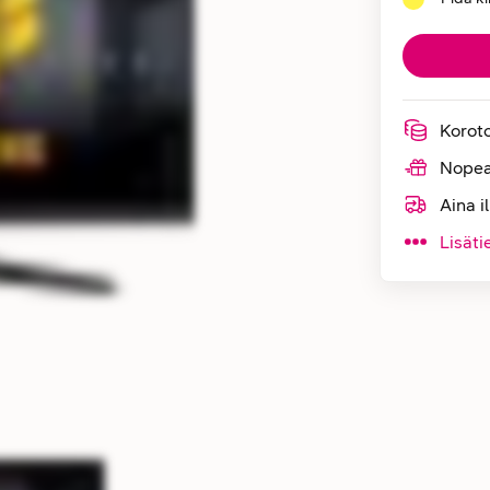
Korot
Nopea
Aina i
Lisäti