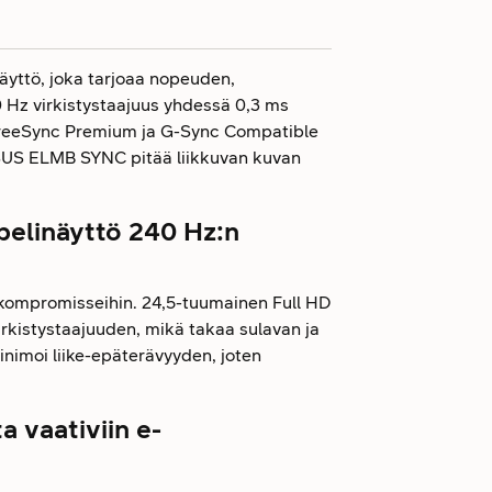
ttö, joka tarjoaa nopeuden,
 Hz virkistystaajuus yhdessä 0,3 ms
FreeSync Premium ja G-Sync Compatible
US ELMB SYNC pitää liikkuvan kuvan
elinäyttö 240 Hz:n
y kompromisseihin. 24,5-tuumainen Full HD
irkistystaajuuden, mikä takaa sulavan ja
nimoi liike-epäterävyyden, joten
a vaativiin e-