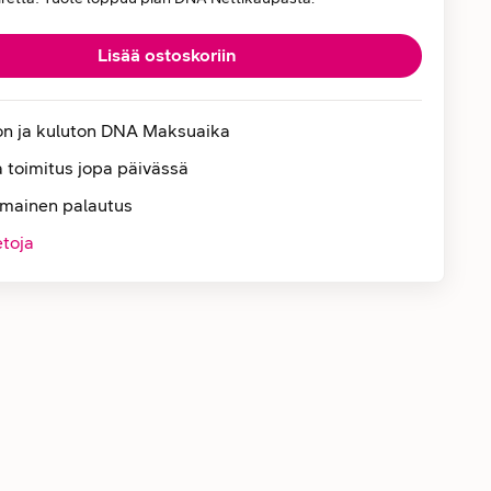
Lisää ostoskoriin
on ja kuluton DNA Maksuaika
 toimitus jopa päivässä
lmainen palautus
etoja