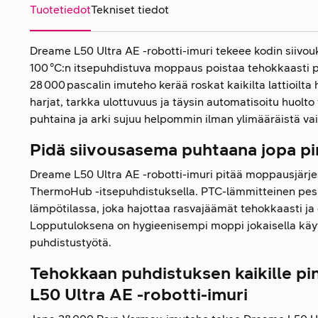
Tuotetiedot
Tekniset tiedot
Dreame L50 Ultra AE -robotti-imuri tekeee kodin siivou
100 °C:n itsepuhdistuva moppaus poistaa tehokkaasti pi
28 000 pascalin imuteho kerää roskat kaikilta lattioilta h
harjat, tarkka ulottuvuus ja täysin automatisoitu huolto 
puhtaina ja arki sujuu helpommin ilman ylimääräistä va
Pidä siivousasema puhtaana jopa pi
Dreame L50 Ultra AE -robotti-imuri pitää moppausjärje
ThermoHub -itsepuhdistuksella. PTC-lämmitteinen pes
lämpötilassa, joka hajottaa rasvajäämät tehokkaasti ja 
Lopputuloksena on hygieenisempi moppi jokaisella käy
puhdistustyötä.
Tehokkaan puhdistuksen kaikille pi
L50 Ultra AE -robotti-imuri