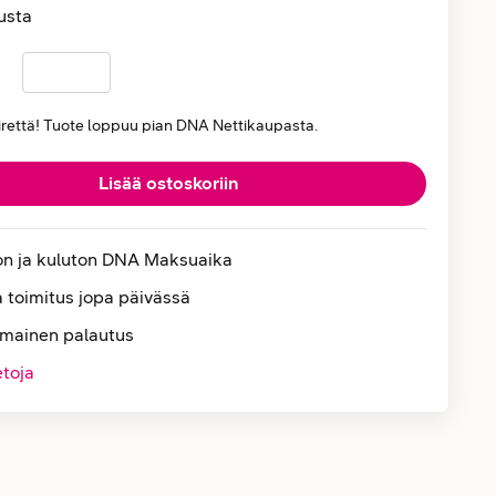
usta
iirettä! Tuote loppuu pian DNA Nettikaupasta.
Lisää ostoskoriin
on ja kuluton DNA Maksuaika
 toimitus jopa päivässä
lmainen palautus
etoja