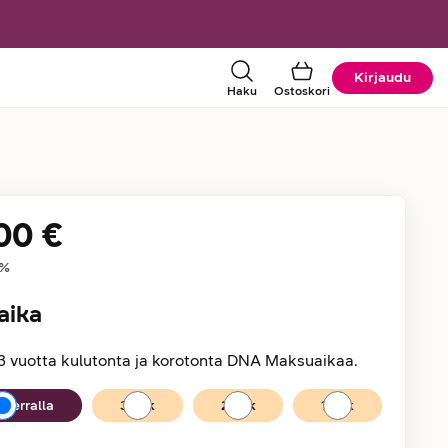
Kirjaudu
Haku
Ostoskori
00 €
tiedot
%
aika
3 vuotta kulutonta ja korotonta DNA Maksuaikaa.
kerralla
36
kk
24
kk
12
kk