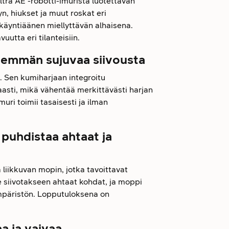
ra AE -robotti-imurista luotettavan
n, hiukset ja muut roskat eri
 käyntiäänen miellyttävän alhaisena.
utta eri tilanteisiin.
nemmän sujuvaa siivousta
n. Sen kumiharjaan integroitu
aasti, mikä vähentää merkittävästi harjan
uri toimii tasaisesti ja ilman
puhdistaa ahtaat ja
 liikkuvan mopin, jotka tavoittavat
ee siivotakseen ahtaat kohdat, ja moppi
mpäristön. Lopputuloksena on
a ja vaivaa