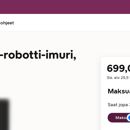
 ohjeet
robotti-imuri,
699,
Hinta
Sis. alv
25,5
Maksu
Saat jopa 
Maksuaika
Maksan 