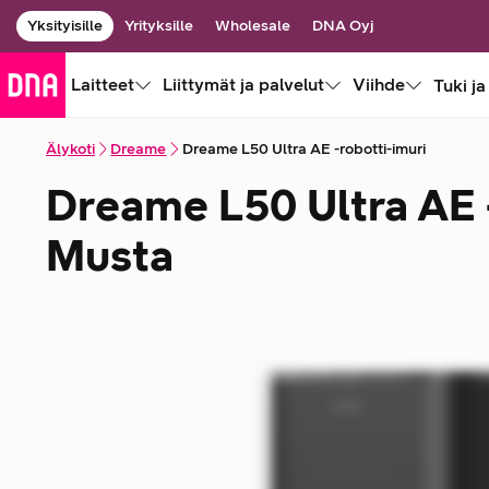
Yksityisille
Yrityksille
Wholesale
DNA Oyj
Laitteet
Liittymät ja palvelut
Viihde
Tuki ja
Älykoti
Dreame
Dreame L50 Ultra AE -robotti-imuri
Dreame L50 Ultra AE -
Musta