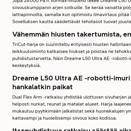
Jopa 28 000 Pa:n Vormax-imuteho tekee Dreame L50 Ult
siivouskumppanin arjen sotkuille. Se kerää vaivatta pöly
lattiapinnoilta, samalla kun optimoitu ilmavirtaus pitää
Sovelluksen kautta säädettävät tehotasot tuovat joustavu
Vähemmän hiusten takertumista, e
TriCut-harja on suunniteltu erityisesti hiusten hallintaa
leikkuutoiminto katkaisee hiukset ja poistaa ne tehokk
puhdistustarvetta. Näin Dreame L50 Ultra AE -robotti-im
keskeytyksiä.
Dreame L50 Ultra AE -robotti-imuri 
hankalatkin paikat
Dual Flex Arm -ratkaisu yhdistää ulottuvan sivuharjan ja
helposti nurkat, reunat ja matalat alueet. Harja laajen
mukautuu pyyhkimään jalkalistat sekä huonekalujen y
kattavampi ja huolellisempi siivous koko kodissa.
Itsepuhdistuva ratkaisu säästää aika