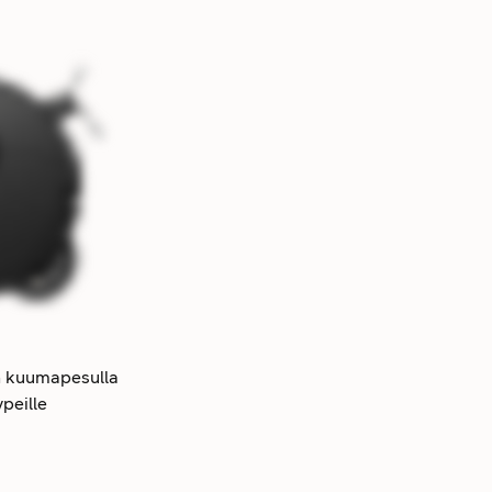
:n kuumapesulla
ypeille