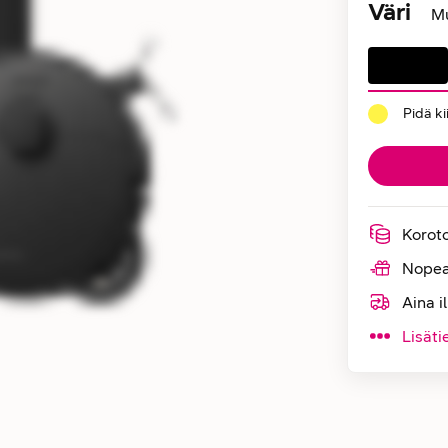
Väri
M
Pidä k
Korot
Nopea
Aina i
Lisäti