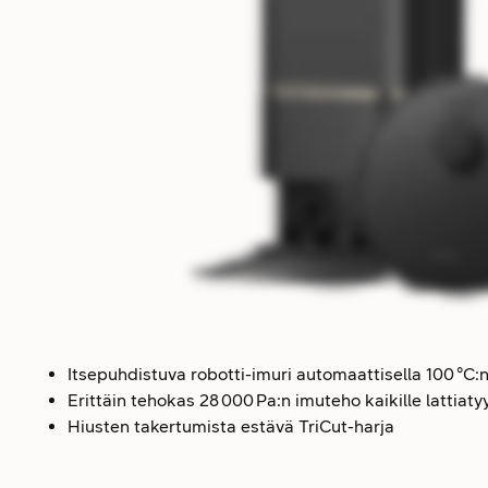
Itsepuhdistuva robotti-imuri automaattisella 100 °C
Erittäin tehokas 28 000 Pa:n imuteho kaikille lattiaty
Hiusten takertumista estävä TriCut-harja