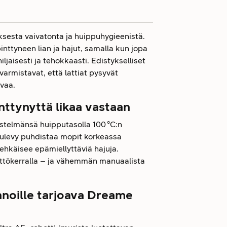
ksesta vaivatonta ja huippuhygieenistä.
nttyneen lian ja hajut, samalla kun jopa
iljaisesti ja tehokkaasti. Edistykselliset
varmistavat, että lattiat pysyvät
ivaa.
nttynyttä likaa vastaan
stelmänsä huipputasolla 100 °C:n
ulevy puhdistaa mopit korkeassa
ehkäisee epämiellyttäviä hajuja.
ttökerralla – ja vähemmän manuaalista
nnoille tarjoava Dreame