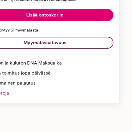
Lisää ostoskoriin
löytyy 61 myymälästä
Myymäläsaatavuus
on ja kuluton DNA Maksuaika
 toimitus jopa päivässä
lmainen palautus
etoja