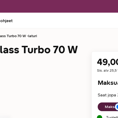
 ohjeet
ss Turbo 70 W -laturi
ass Turbo 70 W
49,0
Hinta
Sis. alv
25,5
Maksu
Saat jopa 
Maksuaika
Maksan 
Tuotet