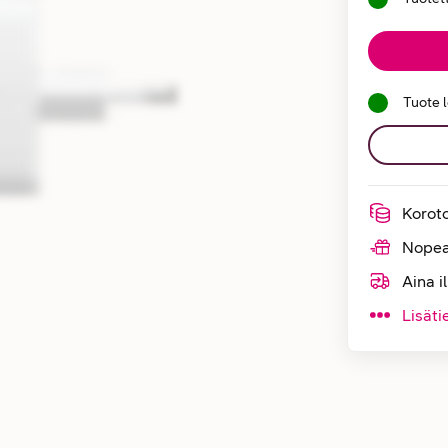
Tuote 
Korot
Nopea
Aina i
Lisäti