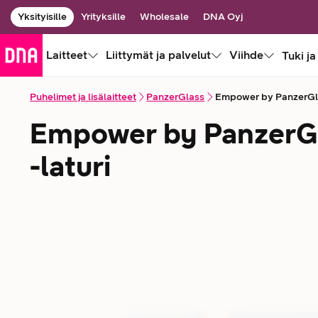
Yksityisille
Yrityksille
Wholesale
DNA Oyj
Laitteet
Liittymät ja palvelut
Viihde
Tuki ja
Puhelimet ja lisälaitteet
PanzerGlass
Empower by PanzerGla
Empower by PanzerGl
-laturi