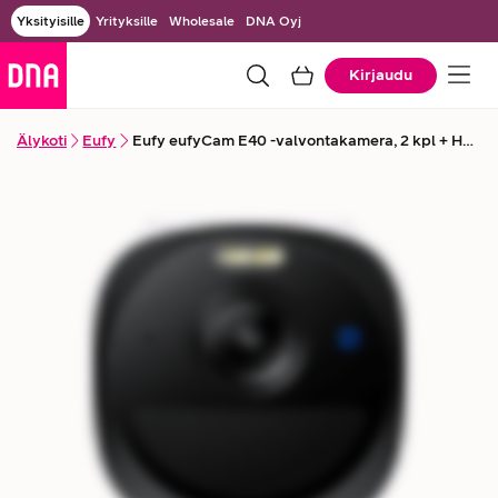
Yksityisille
Yrityksille
Wholesale
DNA Oyj
Kirjaudu
Älykoti
Eufy
Eufy eufyCam E40 -valvontakamera, 2 kpl + HomeBase S380