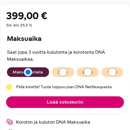
399,00 €
Hintatiedot
Sis. alv
25,5
%
Maksuaika
Saat jopa 3 vuotta kulutonta ja korotonta DNA
Maksuaikaa.
Maksuaika
Maksan kerralla
36
kk
24
kk
12
kk
Pidä kiirettä! Tuote loppuu pian DNA Nettikaupasta.
Lisää ostoskoriin
Koroton ja kuluton DNA Maksuaika