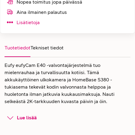
Nopea toimitus jopa päivässä
Aina ilmainen palautus
Lisätietoja
Tuotetiedot
Tekniset tiedot
Eufy eufyCam E40 -valvontajärjestelmä tuo
mielenrauhaa ja turvallisuutta kotiisi. Tämä
akkukäyttöinen ulkokamera ja HomeBase S380 -
tukiasema tekevät kodin valvonnasta helppoa ja
huoletonta ilman jatkuvia kuukausimaksuja. Nauti
selkeästä 2K-tarkkuuden kuvasta päivin ja öin.
Tehokas suojaus ja
Lue lisää
ympäristöystävällinen lataus
Kamerassa on sisäänrakennettu aurinkopaneeli, joka