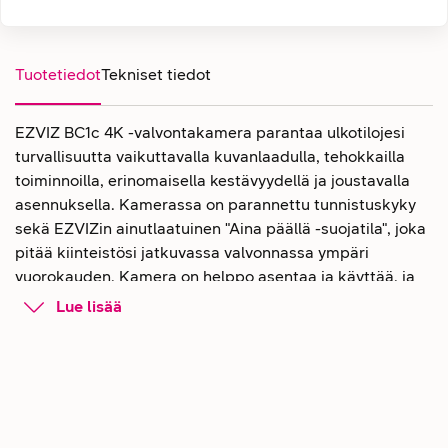
Tuotetiedot
Tekniset tiedot
EZVIZ BC1c 4K -valvontakamera parantaa ulkotilojesi
turvallisuutta vaikuttavalla kuvanlaadulla, tehokkailla
toiminnoilla, erinomaisella kestävyydellä ja joustavalla
asennuksella. Kamerassa on parannettu tunnistuskyky
sekä EZVIZin ainutlaatuinen "Aina päällä -suojatila", joka
pitää kiinteistösi jatkuvassa valvonnassa ympäri
vuorokauden. Kamera on helppo asentaa ja käyttää, ja
pitkällä aikavälillä se on kestävämpi vaihtoehto
Lue lisää
verrattuna kiinteästi johdotettuihin malleihin.
Yksityiskohtainen 4K Ultra HD -
kuvatarkkuus
Ultra HD -video tuo esiin jopa kaikkein pienimmät