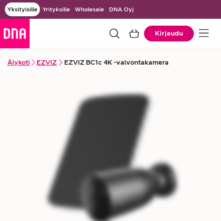
Yksityisille
Yrityksille
Wholesale
DNA Oyj
Kirjaudu
Älykoti
EZVIZ
EZVIZ BC1c 4K -valvontakamera