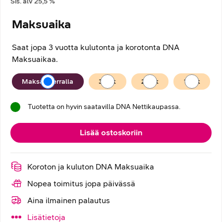
Sis. alv
25,5
%
Maksuaika
Saat jopa 3 vuotta kulutonta ja korotonta DNA
Maksuaikaa.
Maksuaika
Maksan kerralla
36
kk
24
kk
12
kk
Tuotetta on hyvin saatavilla DNA Nettikaupassa.
Lisää ostoskoriin
Koroton ja kuluton DNA Maksuaika
Nopea toimitus jopa päivässä
Aina ilmainen palautus
Lisätietoja