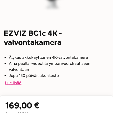
EZVIZ BC1c 4K -
valvontakamera
Älykäs akkukäyttöinen 4K-valvontakamera
Aina päällä -videotila ympärivuorokautiseen
valvontaan
Jopa 180 päivän akunkesto
Lue lisää
169,00 €
Hintatiedot