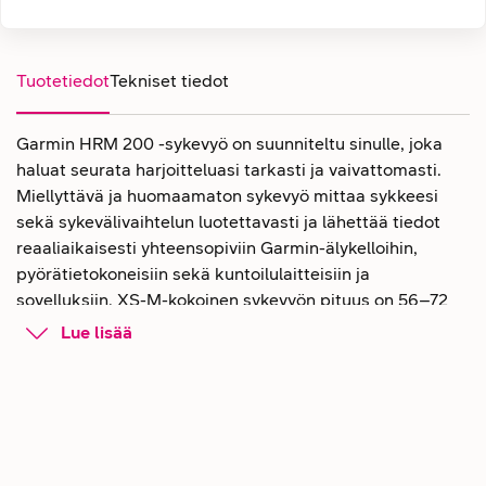
Tuotetiedot
Tekniset tiedot
Garmin HRM 200 -sykevyö on suunniteltu sinulle, joka
haluat seurata harjoitteluasi tarkasti ja vaivattomasti.
Miellyttävä ja huomaamaton sykevyö mittaa sykkeesi
sekä sykevälivaihtelun luotettavasti ja lähettää tiedot
reaaliaikaisesti yhteensopiviin Garmin-älykelloihin,
pyörätietokoneisiin sekä kuntoilulaitteisiin ja
sovelluksiin. XS-M-kokoinen sykevyön pituus on 56–72
cm.
Lue lisää
Vedenkestävä Garmin HRM 200 -
sykevyö mittaa sykkeesi tarkasti
HRM 200 -sykevyö on helppo säätää juuri sinulle
sopivaksi, joten se istuu mukavasti kaiken kokoisille