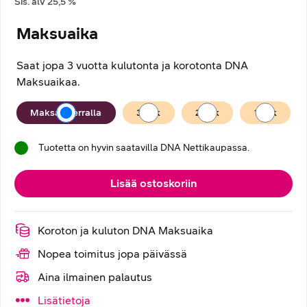
Sis. alv
25,5
%
Maksuaika
Saat jopa 3 vuotta kulutonta ja korotonta DNA
Maksuaikaa.
Maksuaika
Maksan kerralla
36
kk
24
kk
12
kk
Tuotetta on hyvin saatavilla DNA Nettikaupassa.
Lisää ostoskoriin
Koroton ja kuluton DNA Maksuaika
Nopea toimitus jopa päivässä
Aina ilmainen palautus
Lisätietoja