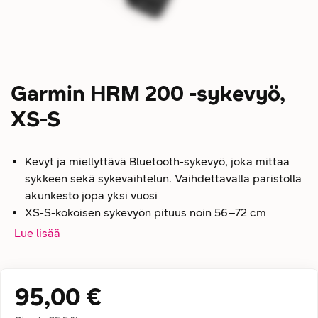
Garmin HRM 200 -sykevyö,
XS-S
Kevyt ja miellyttävä Bluetooth-sykevyö, joka mittaa
sykkeen sekä sykevaihtelun. Vaihdettavalla paristolla
akunkesto jopa yksi vuosi
XS-S-kokoisen sykevyön pituus noin 56–72 cm
Lue lisää
95,00 €
Hintatiedot