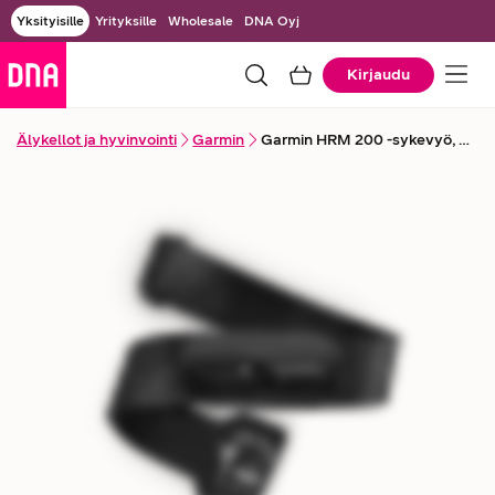
Yksityisille
Yrityksille
Wholesale
DNA Oyj
Kirjaudu
Älykellot ja hyvinvointi
Garmin
Garmin HRM 200 -sykevyö, XS-S