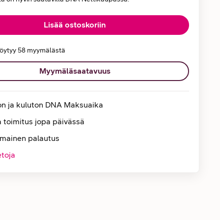
Lisää ostoskoriin
löytyy 58 myymälästä
Myymäläsaatavuus
on ja kuluton DNA Maksuaika
 toimitus jopa päivässä
lmainen palautus
etoja