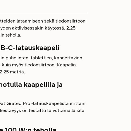
aitteiden lataamiseen sekä tiedonsiirtoon.
yyden aktiivisessakin käytössä. 2,25
in teholla.
SB-C-latauskaapeli
in puhelinten, tablettien, kannettavien
 kuin myös tiedonsiirtoon. Kaapelin
2,25 metriä.
tulla kaapelilla ja
vät Grateq Pro -latauskaapelista erittäin
kestävyys on testattu taivuttamalla sitä
a 100 W:n teholla