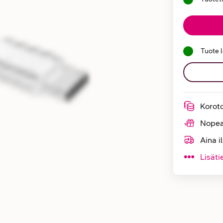
Tuote 
Korot
Nopea
Aina i
Lisäti