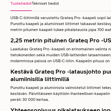
Tuotetiedot
Tekniset tiedot
USB-C-liittimillä varustettu Grateq Pro -kaapeli sopii l
Punottu kaapeli ja alumiiniset liittimet takaavat kestäv
metrin pituinen kaapeli tukee pikalatausta jopa 100 wat
2,25 metrin pituinen Grateq Pro -U
Laadukas Grateq Pro -kaapeli on erinomainen valinta ni
tietokoneiden sekä muiden USB-laitteiden lataamiseen,
molemmissa päissä on USB-C-liitin. Kaapelin pituus on 
Kestävä Grateq Pro -latausjohto puno
alumiinisilla liittimillä
Punottu kaapeli ja alumiinista valmistetut liittimet teke
kestävän. Päivittäiseen käyttöön ihanteellisen kaapelin 
peräti 30 000 kertaa.
Yhteensopivuus pikalataukseen jop