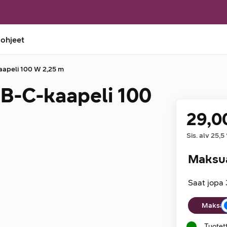
 ohjeet
apeli 100 W 2,25 m
B-C-kaapeli 100
29,0
Hinta
Sis. alv
25,5
Maksu
Saat jopa 
Maksuaika
Maksan 
Tuotet