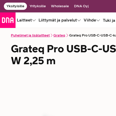
Yksityisille
Yrityksille
Wholesale
DNA Oyj
Laitteet
Liittymät ja palvelut
Viihde
Tuki ja
Puhelimet ja lisälaitteet
Grateq
Grateq Pro USB-C-USB-C-ka
Grateq Pro USB-C-US
W 2,25 m