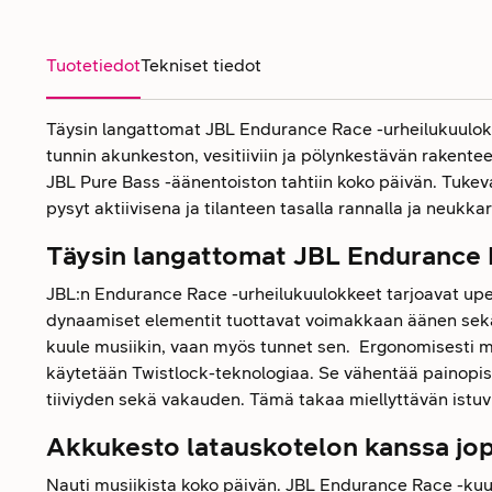
Tuotetiedot
Tekniset tiedot
Täysin langattomat JBL Endurance Race -urheilukuulokk
tunnin akunkeston, vesitiiviin ja pölynkestävän rakent
JBL Pure Bass -äänentoiston tahtiin koko päivän. Tukev
pysyt aktiivisena ja tilanteen tasalla rannalla ja neukkar
Täysin langattomat JBL Endurance 
JBL:n Endurance Race -urheilukuulokkeet tarjoavat up
dynaamiset elementit tuottavat voimakkaan äänen sekä
kuule musiikin, vaan myös tunnet sen. Ergonomisesti m
käytetään Twistlock-teknologiaa. Se vähentää painop
tiiviyden sekä vakauden. Tämä takaa miellyttävän istu
Akkukesto latauskotelon kanssa jop
Nauti musiikista koko päivän. JBL Endurance Race -ku