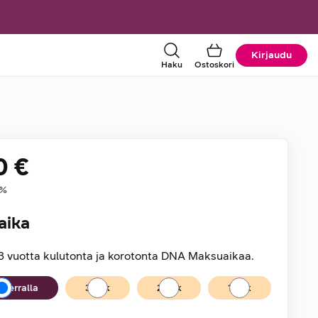
Kirjaudu
Haku
Ostoskori
0 €
tiedot
%
aika
3 vuotta kulutonta ja korotonta DNA Maksuaikaa.
kerralla
36
kk
24
kk
12
kk