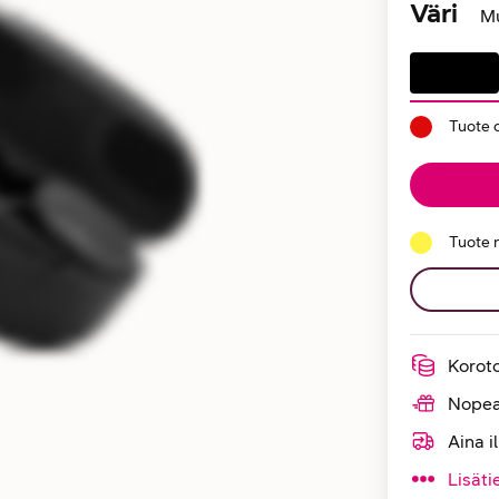
Väri
M
Tuote 
Tuote 
Korot
Nopea
Aina i
Lisäti