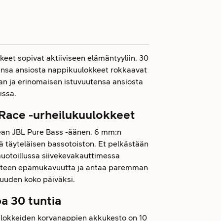
eet sopivat aktiiviseen elämäntyyliin. 30
eensa ansiosta nappikuulokkeet rokkaavat
an ja erinomaisen istuvuutensa ansiosta
issa.
Race -urheilukuulokkeet
ean JBL Pure Bass -äänen. 6 mm:n
 täyteläisen bassotoiston. Et pelkästään
uotoillussa siivekevakauttimessa
isteen epämukavuutta ja antaa paremman
vuuden koko päiväksi.
a 30 tuntia
ulokkeiden korvanappien akkukesto on 10