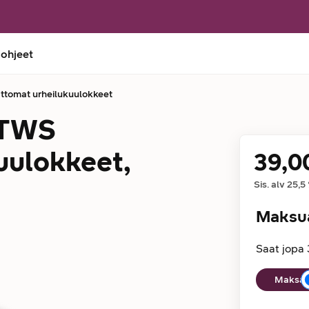
 ohjeet
tomat urheilukuulokkeet
 TWS
uulokkeet,
39,0
Hinta
Sis. alv
25,5
Maksu
Saat jopa 
Maksuaika
Maksan 