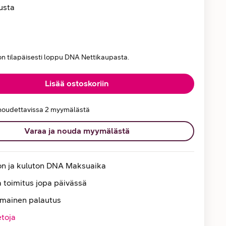
usta
on tilapäisesti loppu DNA Nettikaupasta.
Lisää ostoskoriin
noudettavissa 2 myymälästä
Varaa ja nouda myymälästä
on ja kuluton DNA Maksuaika
 toimitus jopa päivässä
lmainen palautus
etoja