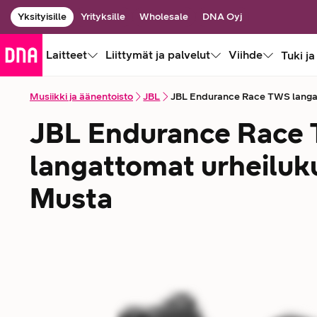
Yksityisille
Yrityksille
Wholesale
DNA Oyj
Laitteet
Liittymät ja palvelut
Viihde
Tuki ja
Musiikki ja äänentoisto
JBL
JBL Endurance Race TWS langat
JBL Endurance Race
langattomat urheiluk
Musta