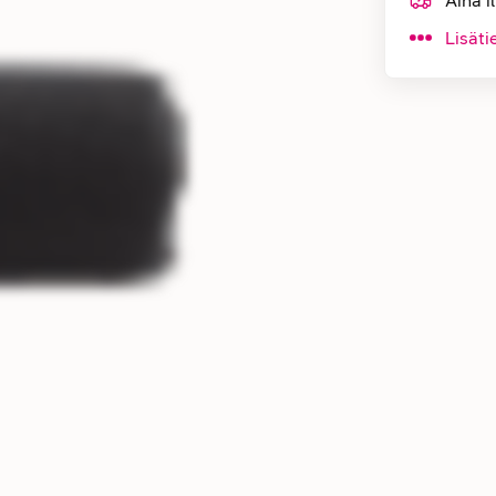
Aina i
Lisäti