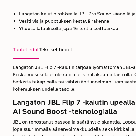
Langaton kaiutin rohkealla JBL Pro Sound -äänellä ja
Vesitiivis ja pudotuksen kestävä rakenne
Yhdellä latauksella jopa 16 tuntia soittoaikaa
Tuotetiedot
Tekniset tiedot
Langaton JBL Flip 7 -kaiutin tarjoaa lyömättömän JBL-ä
Koska musiikilla ei ole rajoja, ei sinullakaan pitäisi olla
hetkistä takapihalla tai viihtyisän tunnelman luomisesta 
kokemuksen uudelle tasolle.
Langaton JBL Flip 7 -kaiutin upeall
AI Sound Boost -teknologialla
JBL on tehostanut bassoa ja säätänyt diskanttia. Lopp
jopa suurimmalla äänenvoimakkuudella sekä kirkkailla 