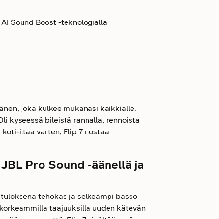
 AI Sound Boost -teknologialla
änen, joka kulkee mukanasi kaikkialle.
. Oli kyseessä bileistä rannalla, rennoista
koti-iltaa varten, Flip 7 nostaa
a JBL Pro Sound -äänellä ja
utuloksena tehokas ja selkeämpi basso
korkeammilla taajuuksilla uuden kätevän