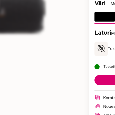
Väri
M
Laturi
My
Tuk
Tuotet
Korot
Nopea