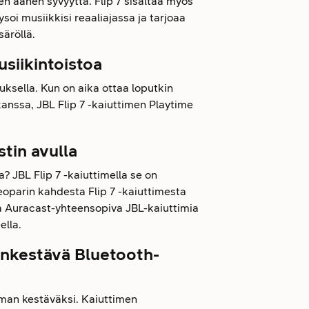
men äänen syvyyttä. Flip 7 sisältää myös
soi musiikkisi reaaliajassa ja tarjoaa
äröllä.
usiikintoistoa
auksella. Kun on aika ottaa loputkin
 kanssa, JBL Flip 7 -kaiuttimen Playtime
tin avulla
? JBL Flip 7 -kaiuttimella se on
eoparin kahdesta Flip 7 -kaiuttimesta
ta Auracast-yhteensopiva JBL-kaiuttimia
ella.
senkestävä Bluetooth-
mman kestäväksi. Kaiuttimen