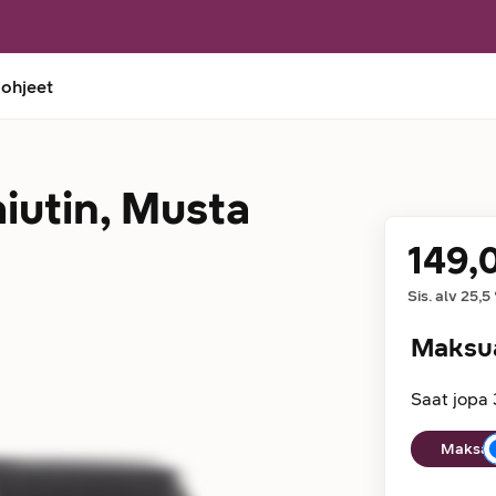
 ohjeet
aiutin, Musta
149,
Hinta
Sis. alv
25,5
Maksu
Saat jopa 
Maksuaika
Maksan 