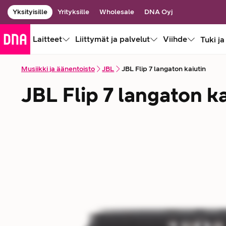
Yksityisille
Yrityksille
Wholesale
DNA Oyj
Laitteet
Liittymät ja palvelut
Viihde
Tuki ja
Musiikki ja äänentoisto
JBL
JBL Flip 7 langaton kaiutin
JBL Flip 7 langaton k