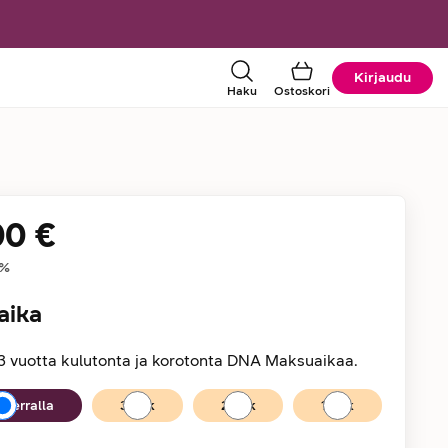
Kirjaudu
Haku
Ostoskori
00 €
tiedot
%
aika
3 vuotta kulutonta ja korotonta DNA Maksuaikaa.
kerralla
36
kk
24
kk
12
kk