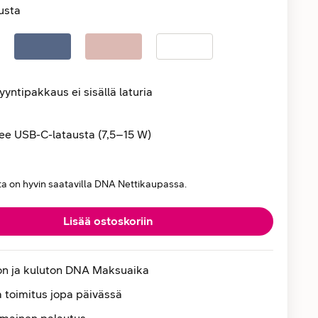
usta
yntipakkaus ei sisällä laturia
ee USB-C-latausta (7,5–15 W)
ta on hyvin saatavilla DNA Nettikaupassa.
Lisää ostoskoriin
on ja kuluton DNA Maksuaika
 toimitus jopa päivässä