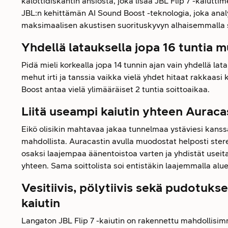
kalottidiskantin ansiosta, joka lisää JBL Flip 7 -kaiutti
JBL:n kehittämän AI Sound Boost -teknologia, joka analy
maksimaalisen akustisen suorituskyvyn alhaisemmalla s
Yhdellä latauksella jopa 16 tuntia m
Pidä mieli korkealla jopa 14 tunnin ajan vain yhdellä lat
mehut irti ja tanssia vaikka vielä yhdet hitaat rakkaasi
Boost antaa vielä ylimääräiset 2 tuntia soittoaikaa.
Liitä useampi kaiutin yhteen Auracas
Eikö olisikin mahtavaa jakaa tunnelmaa ystäviesi kanssa
mahdollista. Auracastin avulla muodostat helposti ster
osaksi laajempaa äänentoistoa varten ja yhdistät usei
yhteen. Sama soittolista soi entistäkin laajemmalla alue
Vesitiivis, pölytiivis sekä pudotuk
kaiutin
Langaton JBL Flip 7 -kaiutin on rakennettu mahdollisi