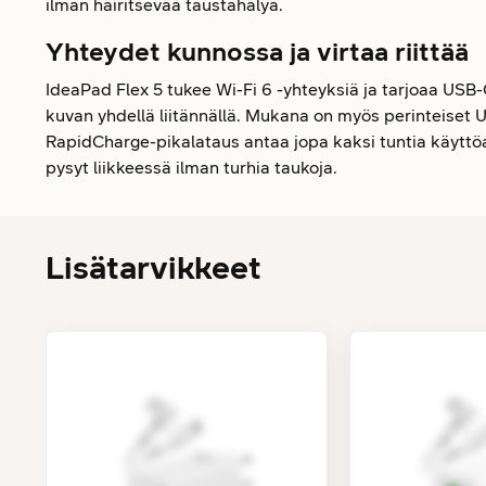
ilman häiritsevää taustahälyä.
Yhteydet kunnossa ja virtaa riittää
IdeaPad Flex 5 tukee Wi-Fi 6 -yhteyksiä ja tarjoaa USB-C
kuvan yhdellä liitännällä. Mukana on myös perinteiset U
RapidCharge-pikalataus antaa jopa kaksi tuntia käyttöai
pysyt liikkeessä ilman turhia taukoja.
Lisätarvikkeet