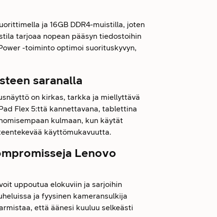
orittimella ja 16GB DDR4-muistilla, joten
tila tarjoaa nopean pääsyn tiedostoihin
rt Power -toiminto optimoi suorituskyvyn,
asteen saranalla
äyttö on kirkas, tarkka ja miellyttävä
Pad Flex 5:ttä kannettavana, tablettina
gonomisempaan kulmaan, kun käytät
änteentekevää käyttömukavuutta.
 kompromisseja Lenovo
voit uppoutua elokuviin ja sarjoihin
eluissa ja fyysinen kameransulkija
armistaa, että äänesi kuuluu selkeästi