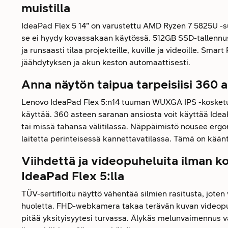
muistilla
IdeaPad Flex 5 14” on varustettu AMD Ryzen 7 5825U -su
se ei hyydy kovassakaan käytössä. 512GB SSD-tallennus
ja runsaasti tilaa projekteille, kuville ja videoille. Sma
jäähdytyksen ja akun keston automaattisesti.
Anna näytön taipua tarpeisiisi 360 
Lenovo IdeaPad Flex 5:n14 tuuman WUXGA IPS -kosketusn
käyttää. 360 asteen saranan ansiosta voit käyttää Idea
tai missä tahansa välitilassa. Näppäimistö nousee er
laitetta perinteisessä kannettavatilassa. Tämä on kä
Viihdettä ja videopuheluita ilman
IdeaPad Flex 5:lla
TÜV-sertifioitu näyttö vähentää silmien rasitusta, joten 
huoletta. FHD-webkamera takaa terävän kuvan videopuh
pitää yksityisyytesi turvassa. Älykäs melunvaimennus v