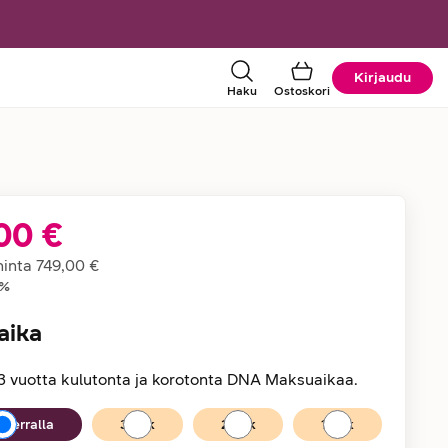
Kirjaudu
Haku
Ostoskori
00 €
tiedot
hinta
749,00 €
%
aika
3 vuotta kulutonta ja korotonta DNA Maksuaikaa.
kerralla
36
kk
24
kk
12
kk