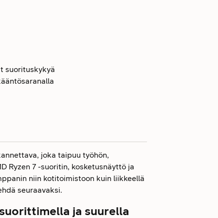
t suorituskykyä
ääntösaranalla
annettava, joka taipuu työhön,
MD Ryzen 7 -suoritin, kosketusnäyttö ja
panin niin kotitoimistoon kuin liikkeellä
tehdä seuraavaksi.
uorittimella ja suurella