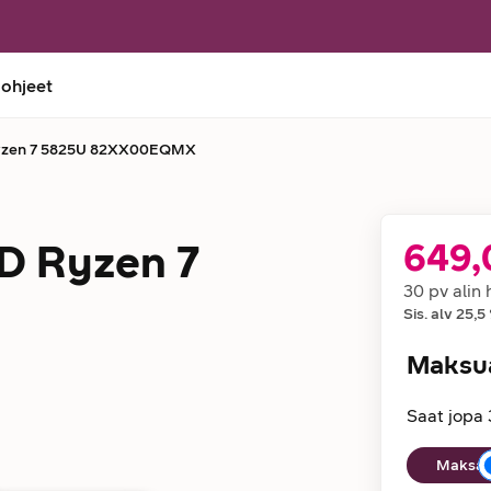
 ohjeet
Ryzen 7 5825U 82XX00EQMX
D Ryzen 7
649,
Hinta
30 pv alin 
Sis. alv
25,5
Maksu
Saat jopa 
Maksuaika
Maksan 