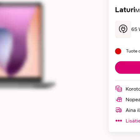
Laturi
My
65 W
Tuote 
Korot
Nopea
Aina i
Lisäti