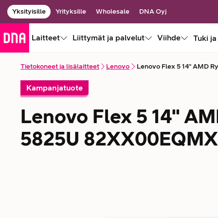
Yksityisille
Yrityksille
Wholesale
DNA Oyj
Laitteet
Liittymät ja palvelut
Viihde
Tuki ja
Tietokoneet ja lisälaitteet
Lenovo
Lenovo Flex 5 14" AMD 
Kampanjatuote
Lenovo Flex 5 14" AM
5825U 82XX00EQMX