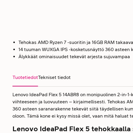
Tehokas AMD Ryzen 7 -suoritin ja 16GB RAM takaava
14 tuuman WUXGA IPS -kosketusnäyttö 360 asteen k
Älykkäät ominaisuudet tekevät arjesta sujuvampaa
Tuotetiedot
Tekniset tiedot
Lenovo IdeaPad Flex 5 14ABR8 on monipuolinen 2-in-1-k
viihteeseen ja luovuuteen – kirjaimellisesti. Tehokas A
360 asteen saranarakenne tekevät siitä täydellisen kump
oloon. Tämä kone ei kysy missä olet, vaan mitä haluat 
Lenovo IdeaPad Flex 5 tehokkaalla s