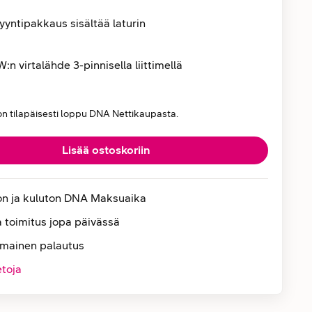
yntipakkaus sisältää laturin
:n virtalähde 3-pinnisella liittimellä
on tilapäisesti loppu DNA Nettikaupasta.
Lisää ostoskoriin
on ja kuluton DNA Maksuaika
 toimitus jopa päivässä
lmainen palautus
etoja