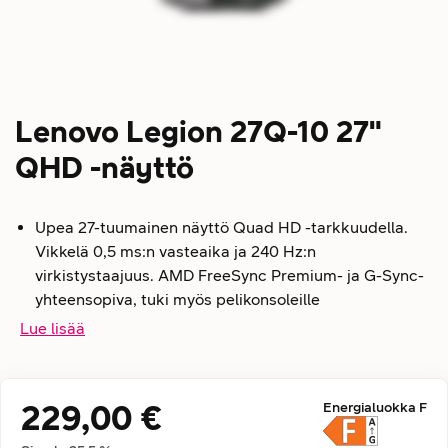
Lenovo Legion 27Q-10 27"
QHD -näyttö
Upea 27-tuumainen näyttö Quad HD -tarkkuudella.
Vikkelä 0,5 ms:n vasteaika ja 240 Hz:n
virkistystaajuus. AMD FreeSync Premium- ja G-Sync-
yhteensopiva, tuki myös pelikonsoleille
Lue lisää
229,00 €
Energialuokka
F
Hintatiedot