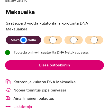
Sis. alv
25,5
%
Maksuaika
Saat jopa 3 vuotta kulutonta ja korotonta DNA
Maksuaikaa.
Maksuaika
Maksan kerralla
36
kk
24
kk
12
kk
Tuotetta on hyvin saatavilla DNA Nettikaupassa.
Lisää ostoskoriin
Koroton ja kuluton DNA Maksuaika
Nopea toimitus jopa päivässä
Aina ilmainen palautus
Lisätietoja