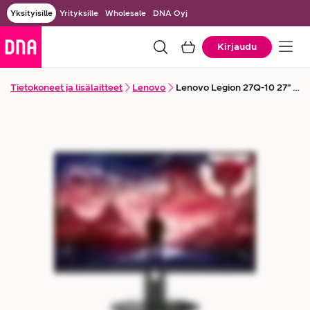
Yksityisille
Yrityksille
Wholesale
DNA Oyj
Kirjaudu
Tietokoneet ja lisälaitteet
Lenovo
Lenovo Legion 27Q-10 27" QHD -näyttö