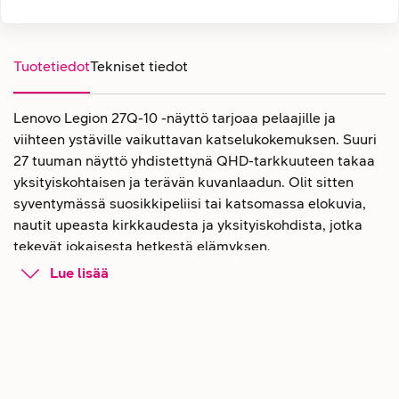
Tuotetiedot
Tekniset tiedot
Lenovo Legion 27Q-10 -näyttö tarjoaa pelaajille ja
viihteen ystäville vaikuttavan katselukokemuksen. Suuri
27 tuuman näyttö yhdistettynä QHD-tarkkuuteen takaa
yksityiskohtaisen ja terävän kuvanlaadun. Olit sitten
syventymässä suosikkipeliisi tai katsomassa elokuvia,
nautit upeasta kirkkaudesta ja yksityiskohdista, jotka
tekevät jokaisesta hetkestä elämyksen.
Lue lisää
Koe Lenovo Legion 27Q-10 -näytöllä
huippuluokan pelikokemus
Värit ovat pelaamisessa kaikki kaikessa. Lenovo Legion
27Q-10 ottaa tämän vakavasti. Näyttö kattaa huikeat 99
% sRGB- ja 90 % DCI-P3-väriavaruudesta, jolloin