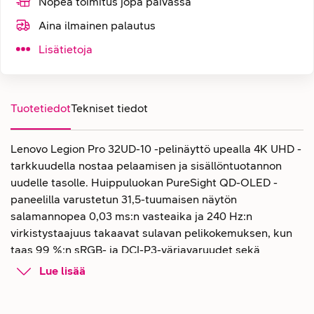
Nopea toimitus jopa päivässä
Aina ilmainen palautus
Lisätietoja
Tuotetiedot
Tekniset tiedot
Lenovo Legion Pro 32UD-10 -pelinäyttö upealla 4K UHD -
tarkkuudella nostaa pelaamisen ja sisällöntuotannon
uudelle tasolle. Huippuluokan PureSight QD-OLED -
paneelilla varustetun 31,5-tuumaisen näytön
salamannopea 0,03 ms:n vasteaika ja 240 Hz:n
virkistystaajuus takaavat sulavan pelikokemuksen, kun
taas 99 %:n sRGB- ja DCI-P3-väriavaruudet sekä
tehdaskalibrointi (Delta E < 2) varmistavat tarkan ja
Lue lisää
elävän värintoiston. AMD FreeSync Premium Pro -tuki,
TÜV Rheinland Low Blue Light -sertifiointi ja