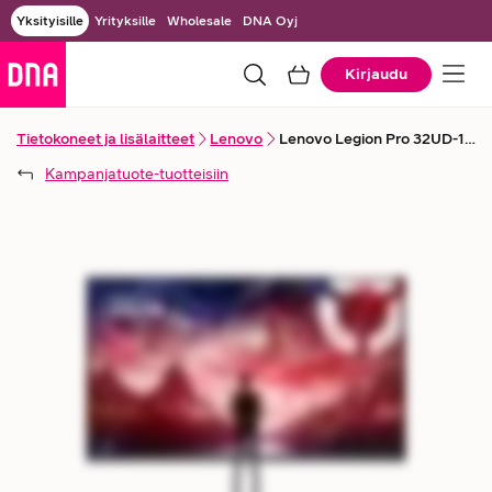
Yksityisille
Yrityksille
Wholesale
DNA Oyj
Kirjaudu
Tietokoneet ja lisälaitteet
Lenovo
Lenovo Legion Pro 32UD-10 31,5" 4K UHD -pelinäyttö
Kampanjatuote
-tuotteisiin