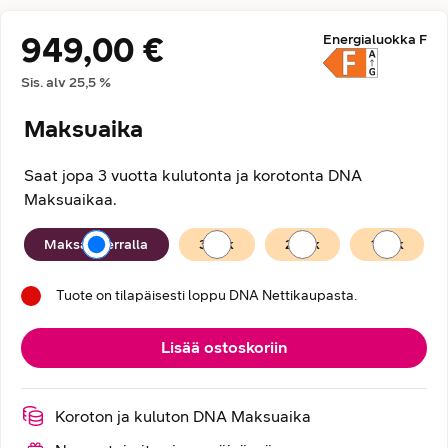
949,00 €
Energialuokka
F
Hintatiedot
Sis. alv
25,5
%
Maksuaika
Saat jopa 3 vuotta kulutonta ja korotonta DNA
Maksuaikaa.
Maksuaika
Maksan kerralla
36
kk
24
kk
12
kk
Tuote on tilapäisesti loppu DNA Nettikaupasta.
Lisää ostoskoriin
Koroton ja kuluton DNA Maksuaika