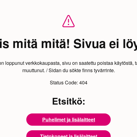
s mitä mitä! Sivua ei lö
on loppunut verkkokaupasta, sivu on saatettu poistaa käytöstä, t
muuttunut. / Sidan du sökte finns tyvärrinte.
Status Code:
404
Etsitkö:
Puhelimet ja lisälaitteet
Tietokoneet ja lisälaitteet