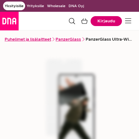
Yksityisille
Yrityksille
Wholesale
DNA Oyj
Kirjaudu
Puhelimet ja lisälaitteet
PanzerGlass
PanzerGlass Ultra-Wide -näytönsuojalasi Samsung Galaxy S26 Ultra -puhelimelle