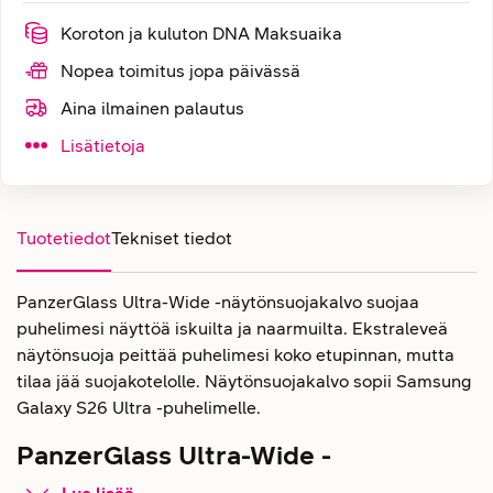
Koroton ja kuluton DNA Maksuaika
Nopea toimitus jopa päivässä
Aina ilmainen palautus
Lisätietoja
Tuotetiedot
Tekniset tiedot
PanzerGlass Ultra-Wide -näytönsuojakalvo suojaa
puhelimesi näyttöä iskuilta ja naarmuilta. Ekstraleveä
näytönsuoja peittää puhelimesi koko etupinnan, mutta
tilaa jää suojakotelolle. Näytönsuojakalvo sopii Samsung
Galaxy S26 Ultra -puhelimelle.
PanzerGlass Ultra-Wide -
näytönsuojalasi Samsung Galaxy 26