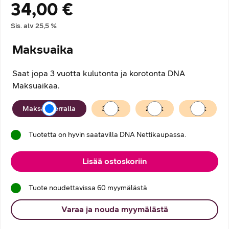
34,00 €
Hintatiedot
Sis. alv
25,5
%
Maksuaika
Saat jopa 3 vuotta kulutonta ja korotonta DNA
Maksuaikaa.
Maksuaika
Maksan kerralla
36
kk
24
kk
12
kk
Tuotetta on hyvin saatavilla DNA Nettikaupassa.
Lisää ostoskoriin
Tuote noudettavissa 60 myymälästä
Varaa ja nouda myymälästä