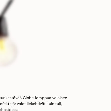
iskunkestävää Globe-lamppua valaisee
fektejä: valot liekehtivät kuin tuli,
tehosteissa