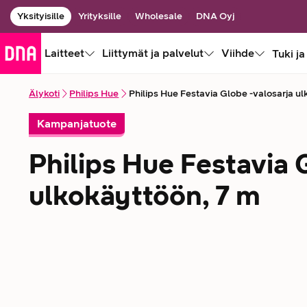
Yksityisille
Yrityksille
Wholesale
DNA Oyj
Laitteet
Liittymät ja palvelut
Viihde
Tuki ja
Älykoti
Philips Hue
Philips Hue Festavia Globe -valosarja ul
Kampanjatuote
Philips Hue Festavia 
ulkokäyttöön, 7 m