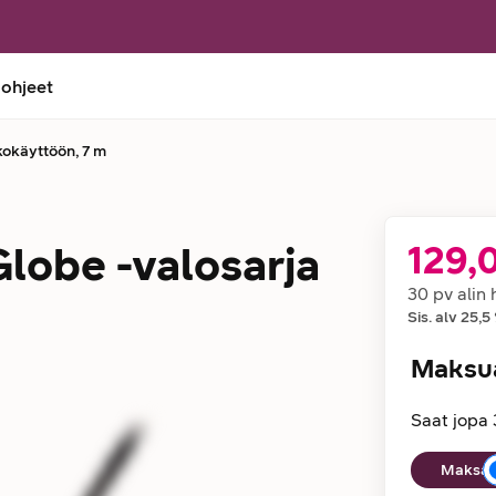
 ohjeet
kokäyttöön, 7 m
Globe -valosarja
129,
Hinta
30 pv alin 
Sis. alv
25,5
Maksu
Saat jopa 
Maksuaika
Maksan 