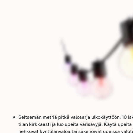
Seitsemän metriä pitkä valosarja ulkokäyttöön. 10 
tilan kirkkaasti ja luo upeita värisävyjä. Käytä upeita e
hehkuvat kynttilänvaloa tai säkenöivät upeissa valo