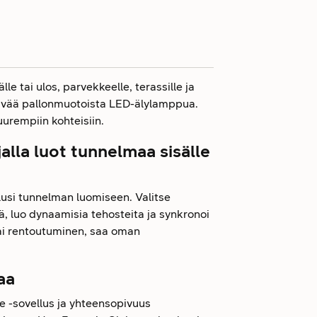
le tai ulos, parvekkeelle, terassille ja
tävää pallonmuotoista LED-älylamppua.
uurempiin kohteisiin.
alla luot tunnelmaa sisälle
alusi tunnelman luomiseen. Valitse
ä, luo dynaamisia tehosteita ja synkronoi
o tai rentoutuminen, saa oman
aa
ue -sovellus ja yhteensopivuus