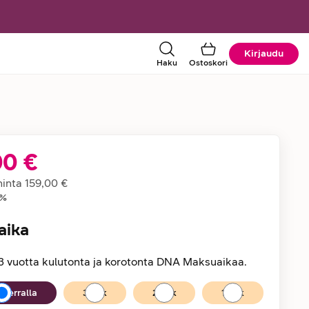
Kirjaudu
Haku
Ostoskori
00 €
tiedot
hinta
159,00 €
%
aika
3 vuotta kulutonta ja korotonta DNA Maksuaikaa.
kerralla
36
kk
24
kk
12
kk