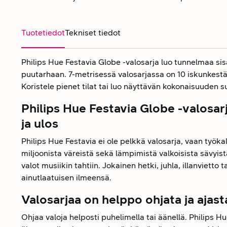
Tuotetiedot
Tekniset tiedot
Philips Hue Festavia Globe -valosarja luo tunnelmaa sisäl
puutarhaan. 7-metrisessä valosarjassa on 10 iskunkes
Koristele pienet tilat tai luo näyttävän kokonaisuuden s
Philips Hue Festavia Globe -valosarj
ja ulos
Philips Hue Festavia ei ole pelkkä valosarja, vaan työk
miljoonista väreistä sekä lämpimistä valkoisista sävyist
valot musiikin tahtiin. Jokainen hetki, juhla, illanviett
ainutlaatuisen ilmeensä.
Valosarjaa on helppo ohjata ja ajast
Ohjaa valoja helposti puhelimella tai äänellä. Philips H