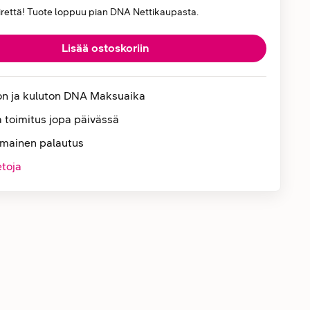
iirettä! Tuote loppuu pian DNA Nettikaupasta.
Lisää ostoskoriin
on ja kuluton DNA Maksuaika
 toimitus jopa päivässä
lmainen palautus
etoja