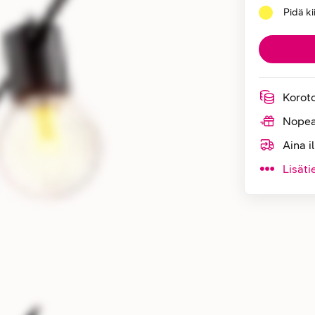
Pidä k
Korot
Nopea
Aina i
Lisäti