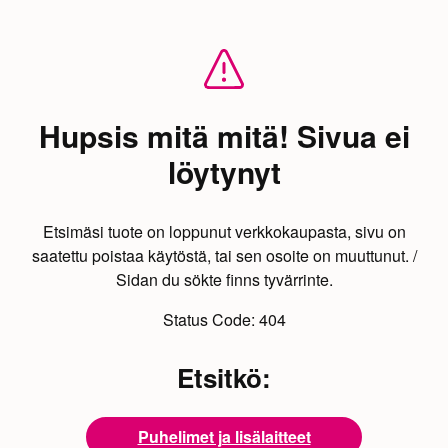
Hupsis mitä mitä! Sivua ei
löytynyt
Etsimäsi tuote on loppunut verkkokaupasta, sivu on
saatettu poistaa käytöstä, tai sen osoite on muuttunut. /
Sidan du sökte finns tyvärrinte.
Status Code:
404
Etsitkö:
Puhelimet ja lisälaitteet