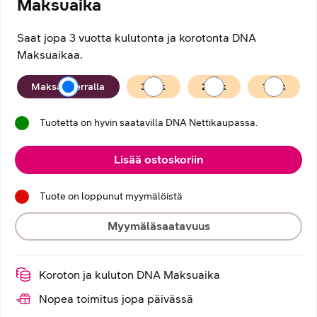
Maksuaika
Saat jopa 3 vuotta kulutonta ja korotonta DNA
Maksuaikaa.
Maksuaika
Maksan kerralla
36
kk
24
kk
12
kk
Tuotetta on hyvin saatavilla DNA Nettikaupassa.
Lisää ostoskoriin
Tuote on loppunut myymälöistä
Myymäläsaatavuus
Koroton ja kuluton DNA Maksuaika
Nopea toimitus jopa päivässä