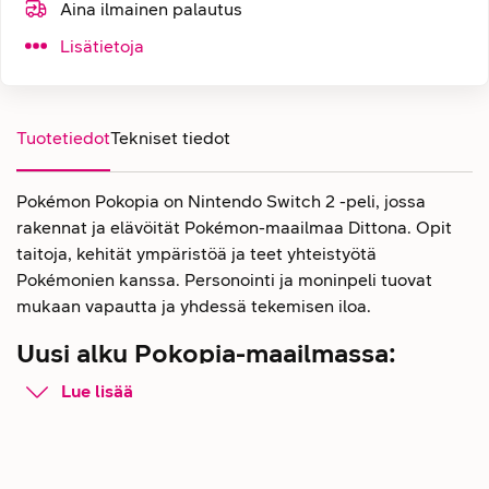
Aina ilmainen palautus
Lisätietoja
Tuotetiedot
Tekniset tiedot
Pokémon Pokopia on Nintendo Switch 2 -peli, jossa
rakennat ja elävöität Pokémon-maailmaa Dittona. Opit
taitoja, kehität ympäristöä ja teet yhteistyötä
Pokémonien kanssa. Personointi ja moninpeli tuovat
mukaan vapautta ja yhdessä tekemisen iloa.
Uusi alku Pokopia-maailmassa:
Pokémon Pokopia -peli Nintendo
Lue lisää
Switch 2 -konsolille
Pokémon Pokopia -pelissä astut Ditton rooliin – pitkän
horroksen jälkeen heränneenä ja ihmisen muodon