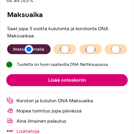
Sis. alv
25,5
%
Maksuaika
Saat jopa 3 vuotta kulutonta ja korotonta DNA
Maksuaikaa.
Maksuaika
Maksan kerralla
36
kk
24
kk
12
kk
Tuotetta on hyvin saatavilla DNA Nettikaupassa.
Lisää ostoskoriin
Koroton ja kuluton DNA Maksuaika
Nopea toimitus jopa päivässä
Aina ilmainen palautus
Lisätietoja