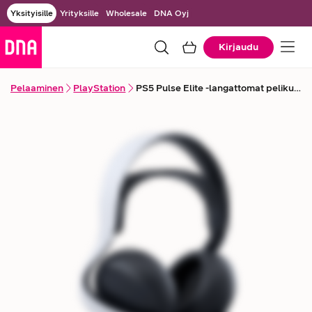
Yksityisille
Yrityksille
Wholesale
DNA Oyj
Kirjaudu
Pelaaminen
PlayStation
PS5 Pulse Elite -langattomat pelikuulokkeet + kantolaukku