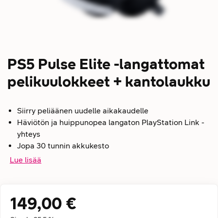
PS5 Pulse Elite -langattomat
pelikuulokkeet + kantolaukku
Siirry peliäänen uudelle aikakaudelle
Häviötön ja huippunopea langaton PlayStation Link -
yhteys
Jopa 30 tunnin akkukesto
Lue lisää
149,00 €
Hintatiedot