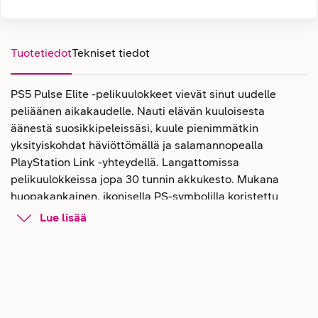
Tuotetiedot
Tekniset tiedot
PS5 Pulse Elite -pelikuulokkeet vievät sinut uudelle
peliäänen aikakaudelle. Nauti elävän kuuloisesta
äänestä suosikkipeleissäsi, kuule pienimmätkin
yksityiskohdat häviöttömällä ja salamannopealla
PlayStation Link -yhteydellä. Langattomissa
pelikuulokkeissa jopa 30 tunnin akkukesto. Mukana
huopakankainen, ikonisella PS-symbolilla koristettu
kantolaukku, jossa säilytät kuulokkeet tarvikkeineen.
Lue lisää
Langattomat PS5 Pulse Elite -
pelikuulokkeet PlayStation 5 -
konsolille
Uppoudu keskelle pelimaailmaa. Langattomat PS5 Pulse