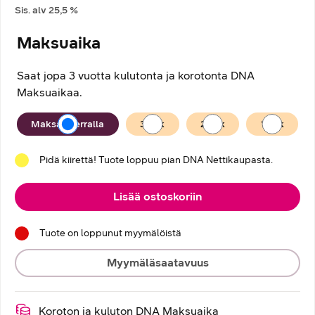
Sis. alv
25,5
%
Maksuaika
Saat jopa 3 vuotta kulutonta ja korotonta DNA
Maksuaikaa.
Maksuaika
Maksan kerralla
36
kk
24
kk
12
kk
Pidä kiirettä! Tuote loppuu pian DNA Nettikaupasta.
Lisää ostoskoriin
Tuote on loppunut myymälöistä
Myymäläsaatavuus
Koroton ja kuluton DNA Maksuaika