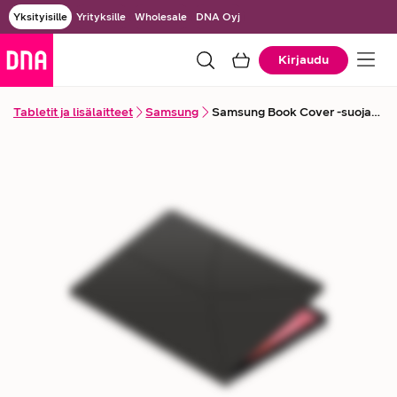
Yksityisille
Yrityksille
Wholesale
DNA Oyj
Kirjaudu
Tabletit ja lisälaitteet
Samsung
Samsung Book Cover -suojakuori Galaxy Tab S11 -tabletille