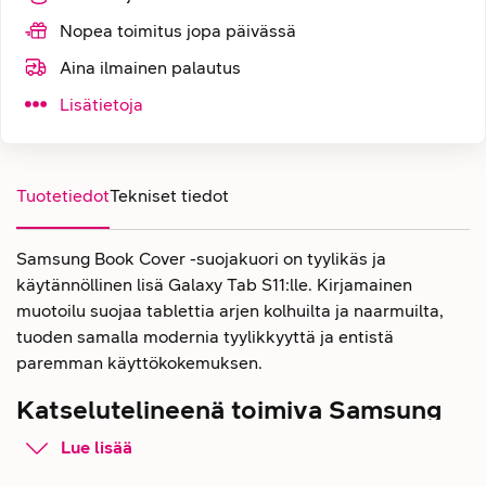
Nopea toimitus jopa päivässä
Aina ilmainen palautus
Lisätietoja
Tuotetiedot
Tekniset tiedot
Samsung Book Cover -suojakuori on tyylikäs ja
käytännöllinen lisä Galaxy Tab S11:lle. Kirjamainen
muotoilu suojaa tablettia arjen kolhuilta ja naarmuilta,
tuoden samalla modernia tyylikkyyttä ja entistä
paremman käyttökokemuksen.
Katselutelineenä toimiva Samsung
Book Cover suojakuori Galaxy Tab
Lue lisää
S11 -tabletille