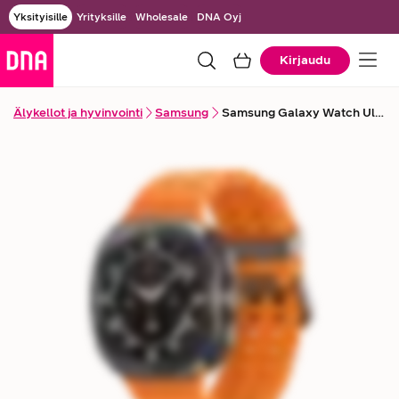
Yksityisille
Yrityksille
Wholesale
DNA Oyj
Kirjaudu
Älykellot ja hyvinvointi
Samsung
Samsung Galaxy Watch Ultra eSim (2025) -älykello