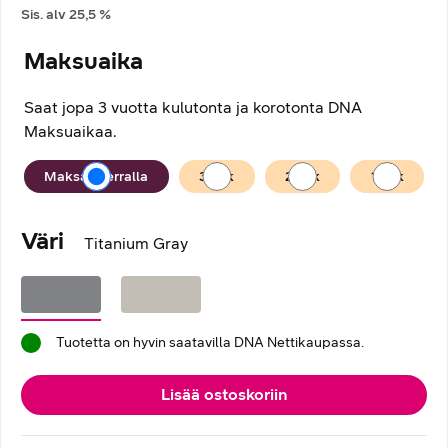
Sis. alv
25,5
%
Maksuaika
Saat jopa 3 vuotta kulutonta ja korotonta DNA
Maksuaikaa.
Maksuaika
Maksan kerralla
36
kk
24
kk
12
kk
Väri
Titanium Gray
Tuotetta on hyvin saatavilla DNA Nettikaupassa.
Lisää ostoskoriin