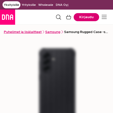
Yksityisille
Yrityksille
Wholesale
DNA Oyj
Kirjaudu
Puhelimet ja lisälaitteet
Samsung
Samsung Rugged Case -suojakuori Galaxy A56 -puhelimelle