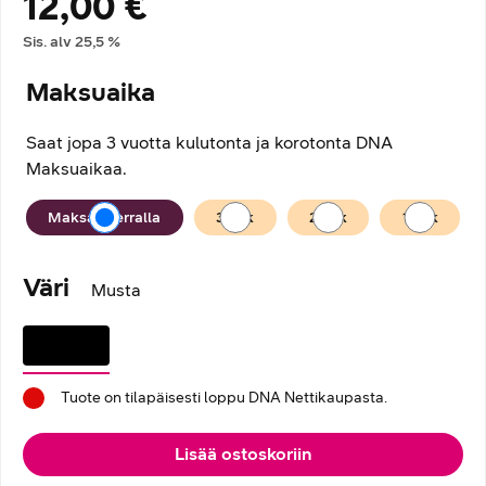
12,00 €
Hintatiedot
Sis. alv
25,5
%
Maksuaika
Saat jopa 3 vuotta kulutonta ja korotonta DNA
Maksuaikaa.
Maksuaika
Maksan kerralla
36
kk
24
kk
12
kk
Väri
Musta
Tuote on tilapäisesti loppu DNA Nettikaupasta.
Lisää ostoskoriin