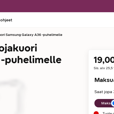
 ohjeet
ori Samsung Galaxy A36 -puhelimelle
ojakuori
-puhelimelle
19,0
Hinta
Sis. alv
25,5
Maksu
Saat jopa 
Maksuaika
Maksan 
Tuote 