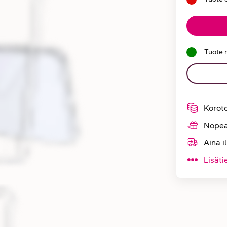
Tuote 
Korot
Nopea
Aina i
Lisäti