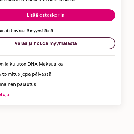
Lisää ostoskoriin
noudettavissa 9 myymälästä
Varaa ja nouda myymälästä
on ja kuluton DNA Maksuaika
 toimitus jopa päivässä
lmainen palautus
etoja