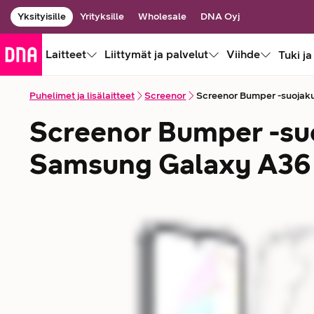
Yksityisille
Yrityksille
Wholesale
DNA Oyj
Laitteet
Liittymät ja palvelut
Viihde
Tuki ja
Puhelimet ja lisälaitteet
Screenor
Screenor Bumper -suojaku
Screenor Bumper -su
Samsung Galaxy A36 