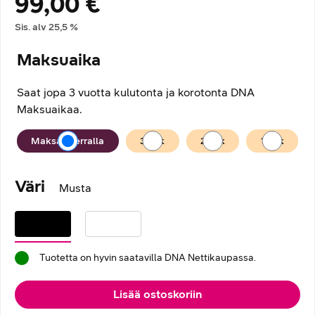
99,00 €
Hintatiedot
Sis. alv
25,5
%
Maksuaika
Saat jopa 3 vuotta kulutonta ja korotonta DNA
Maksuaikaa.
Maksuaika
Maksan kerralla
36
kk
24
kk
12
kk
Väri
Musta
Tuotetta on hyvin saatavilla DNA Nettikaupassa.
Lisää ostoskoriin