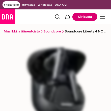
Yksityisille
Yrityksille
Wholesale
DNA Oyj
Kirjaudu
Musiikki ja äänentoisto
Soundcore
Soundcore Liberty 4 NC -vastamelunappikuulokkeet