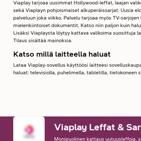
Viaplay tarjoaa uusimmat Hollywood-leffat, laajan vali
sekä Viaplayn pohjoismaiset alkuperäissarjat. Uusia el
palveluun joka viikko. Palvelu tarjoaa myös TV-sarjoje
mielenkiintoiset dokumentit. Katso niin paljon kuin halua
Lisäksi Viaplaysta löytyy kattava valikoima suosittuja 
Tilaus sisältää mainoksia.
Katso millä laitteella haluat
Lataa Viaplay-sovellus käyttöösi laitteesi sovelluskaupas
haluat: televisiolla, puhelimella, tabletilla, tietokoneen
Viaplay Leffat & Sar
Monipuolinen kattaus uutuusleffoja, s