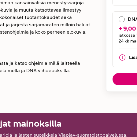
koiman kansainvälisiä menestyssarjoja
okuvia ja muuta katsottavaa ilmestyy
n kokonaiset tuotantokaudet sekä
DNA
t ja järjestä sarjamaraton milloin haluat.
+
9,00
lastenohjelmia ja koko perheen elokuvia.
jatkossa
24 kk mää
Lis
ta ja katso ohjelmia millä laitteella
 selaimella ja DNA viihdeboksilla.
jat mainoksilla
arjoja ja lasten suosikkeja Viaplay-suoratoistopalvelussa.