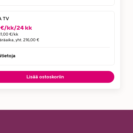
 TV
€
/
kk
/
24
kk
11,00 €
/kk
räaika, yht. 216,00 €
ätietoja
Lisää ostoskoriin