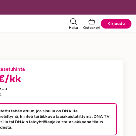
Kirjaudu
Haku
Ostoskori
asetuhinta
€
/
kk
tiedot
kaa
%
tettu tähän etuun, jos sinulla on DNA:lta
eliittymä, kiinteä tai liikkuva laajakaistaliittymä, DNA TV
silla tai DNA:n taloyhtiölaajakaista-asiakkaana tilaus
desta.