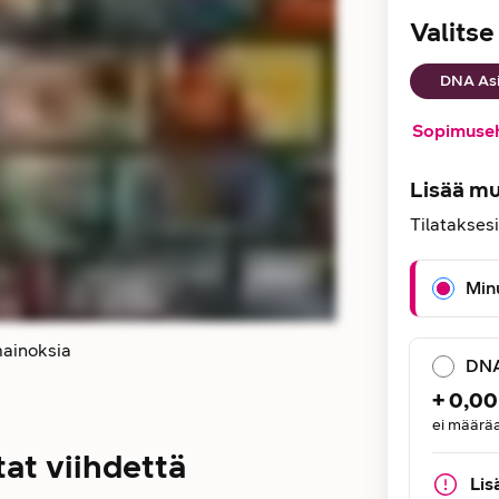
Valits
DNA Asi
Sopimuse
Lisää mu
Tilataksesi
Minu
mainoksia
DNA
+
0,00
ei määrä
tat viihdettä
Lis