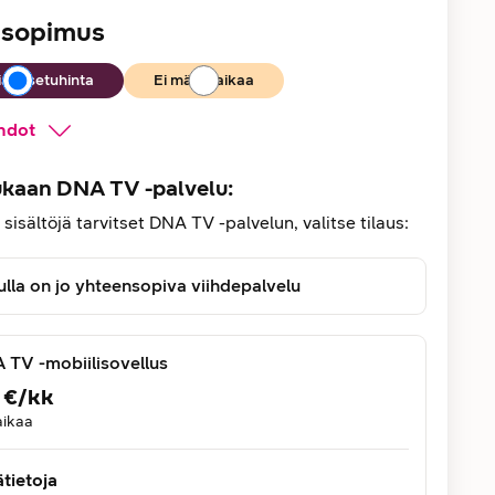
e sopimus
akasetuhinta
Ei määräaikaa
hdot
kaan DNA TV -palvelu:
 sisältöjä tarvitset DNA TV -palvelun, valitse tilaus:
lla on jo yhteensopiva viihdepalvelu
 TV -mobiilisovellus
€
/
kk
aikaa
ätietoja