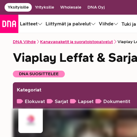
Yksityisille
Yrityksille
Wholesale
DNA Oyj
Laitteet
Liittymät ja palvelut
Viihde
Tuki ja
DNA Viihde
Kanavapaketit ja suoratoistopalvelut
Viaplay Le
Viaplay Leffat & Sarj
DNA SUOSITTELEE
Kategoriat
Elokuvat
Sarjat
Lapset
Dokumentit