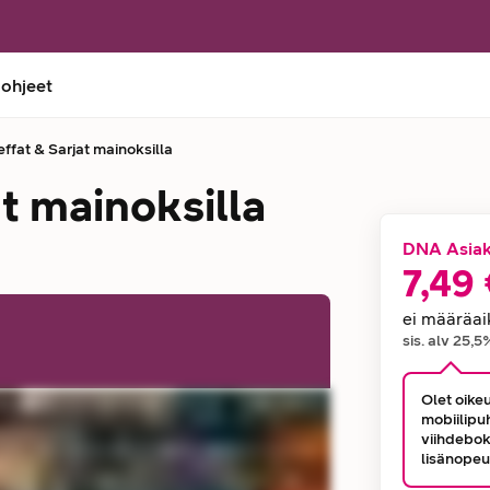
 ohjeet
ffat & Sarjat mainoksilla
at mainoksilla
DNA Asiak
7,49
Hinta
ei määräai
sis. alv
25,5
Olet oikeu
mobiilipuh
viihdebok
lisänopeu