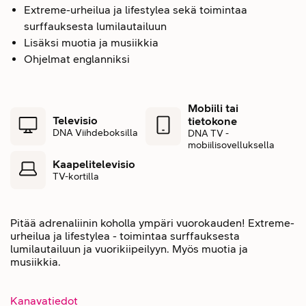
Extreme-urheilua ja lifestylea sekä toimintaa
surffauksesta lumilautailuun
Lisäksi muotia ja musiikkia
Ohjelmat englanniksi
Mobiili tai
Televisio
tietokone
DNA Viihdeboksilla
DNA TV -
mobiilisovelluksella
Kaapelitelevisio
TV-kortilla
Pitää adrenaliinin koholla ympäri vuorokauden! Extreme-
urheilua ja lifestylea - toimintaa surffauksesta
lumilautailuun ja vuorikiipeilyyn. Myös muotia ja
musiikkia.
Kanavatiedot