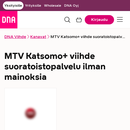
Yksityisille
Yrityksille
Wholesale
DNA Oyj
Kirjaudu
DNA Viihde
Kanavat
MTV Katsomo+ viihde suoratoistopalvelu ilman mainoksia
MTV Katsomo+ viihde
suoratoistopalvelu ilman
mainoksia