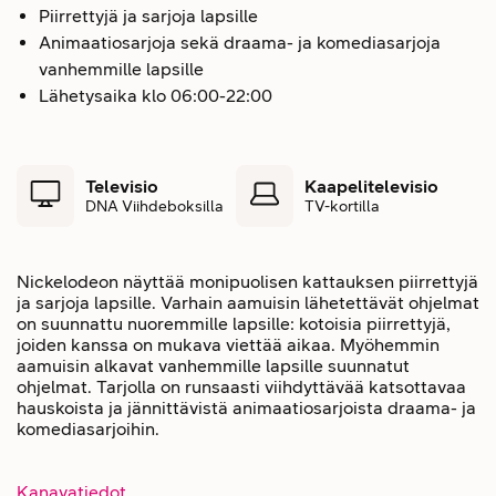
Piirrettyjä ja sarjoja lapsille
Animaatiosarjoja sekä draama- ja komediasarjoja
vanhemmille lapsille
Lähetysaika klo 06:00-22:00
Televisio
Kaapelitelevisio
DNA Viihdeboksilla
TV-kortilla
Nickelodeon näyttää monipuolisen kattauksen piirrettyjä
ja sarjoja lapsille. Varhain aamuisin lähetettävät ohjelmat
on suunnattu nuoremmille lapsille: kotoisia piirrettyjä,
joiden kanssa on mukava viettää aikaa. Myöhemmin
aamuisin alkavat vanhemmille lapsille suunnatut
ohjelmat. Tarjolla on runsaasti viihdyttävää katsottavaa
hauskoista ja jännittävistä animaatiosarjoista draama- ja
komediasarjoihin.
Kanavatiedot