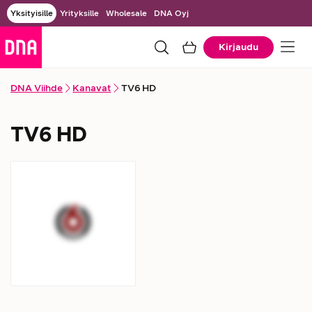
Yksityisille
Yrityksille
Wholesale
DNA Oyj
Kirjaudu
DNA Viihde
Kanavat
TV6 HD
TV6 HD