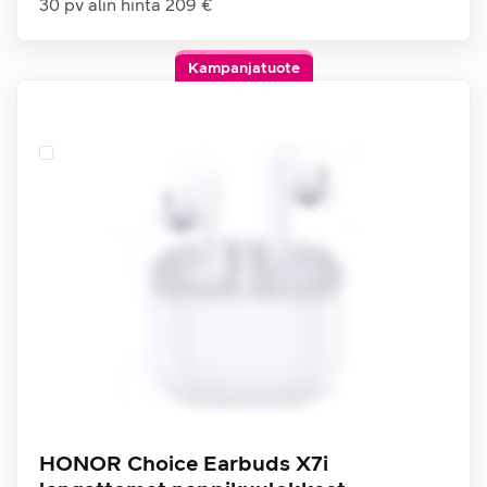
30 pv alin hinta
209 €
Kampanjatuote
HONOR Choice Earbuds X7i