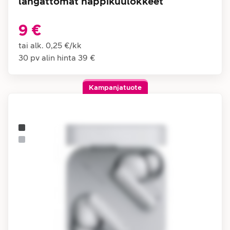
langattomat nappikuulokkeet
9 €
tai alk.
0,25 €
/
kk
30 pv alin hinta
39 €
Kampanjatuote