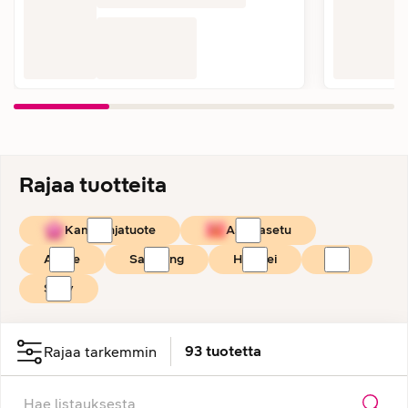
Rajaa tuotteita
Kampanjatuote
Asiakasetu
Apple
Samsung
Huawei
JBL
Sony
93
tuotetta
Rajaa tarkemmin