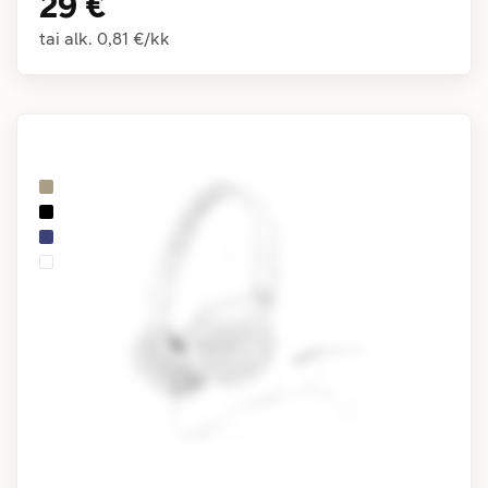
29 €
tai alk.
0,81 €
/
kk