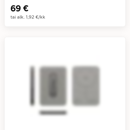
69 €
tai alk.
1,92 €
/
kk