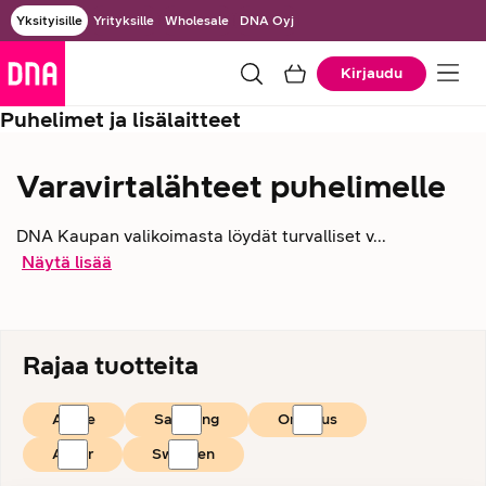
Yksityisille
Yrityksille
Wholesale
DNA Oyj
Kirjaudu
Puhelimet ja lisälaitteet
Varavirtalähteet puhelimelle
DNA Kaupan valikoimasta löydät turvalliset v...
Näytä lisää
Rajaa tuotteita
Apple
Samsung
OnePlus
Anker
Swissten