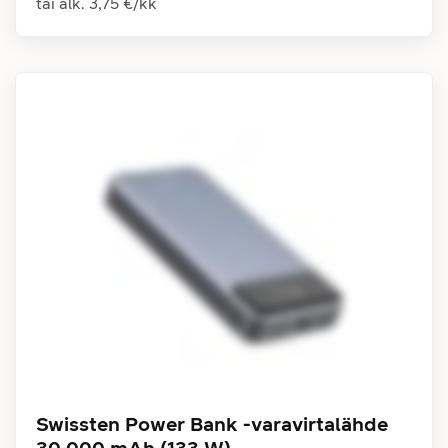
tai alk.
3,75 €
/
kk
Swissten Power Bank -varavirtalähde