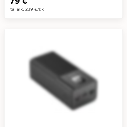
79 €
tai alk.
2,19 €
/
kk