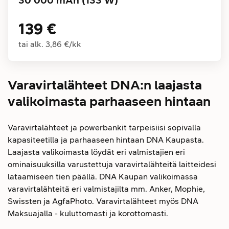
30 000 mAh (133 W)
139 €
tai alk.
3,86 €
/
kk
Varavirtalähteet DNA:n laajasta
valikoimasta parhaaseen hintaan
Varavirtalähteet ja powerbankit tarpeisiisi sopivalla
kapasiteetilla ja parhaaseen hintaan DNA Kaupasta.
Laajasta valikoimasta löydät eri valmistajien eri
ominaisuuksilla varustettuja varavirtalähteitä laitteidesi
lataamiseen tien päällä. DNA Kaupan valikoimassa
varavirtalähteitä eri valmistajilta mm. Anker, Mophie,
Swissten ja AgfaPhoto. Varavirtalähteet myös DNA
Maksuajalla - kuluttomasti ja korottomasti.