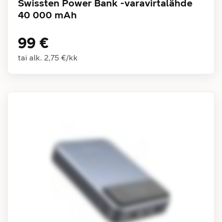
Swissten Power Bank -varavirtalähde
40 000 mAh
99 €
tai alk.
2,75 €
/
kk