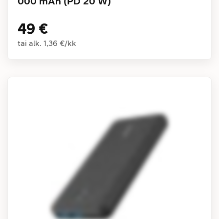
000 mAh (PD 20 W)
49 €
tai alk.
1,36 €
/
kk