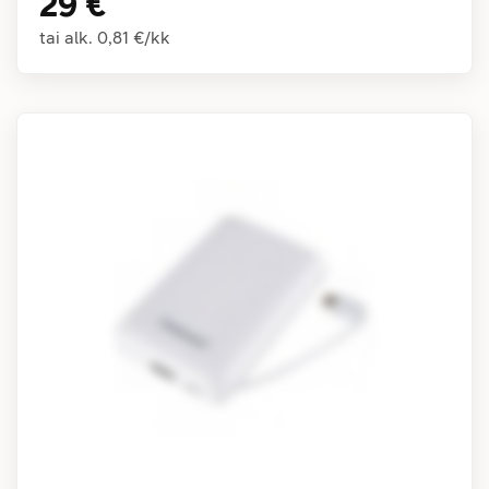
29 €
tai alk.
0,81 €
/
kk