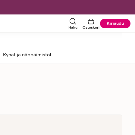
Kirjaudu
Haku
Ostoskori
Kynät ja näppäimistöt