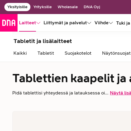
Yksityisille
Yrityksille
Wholesale
DNA Oyj
Laitteet
Liittymät ja palvelut
Viihde
Tuki ja
Tabletit ja lisälaitteet
Kaikki
Tabletit
Suojakotelot
Näytönsuojat
Tablettien kaapelit ja
Pidä tablettisi yhteydessä ja latauksessa oi...
Näytä lis