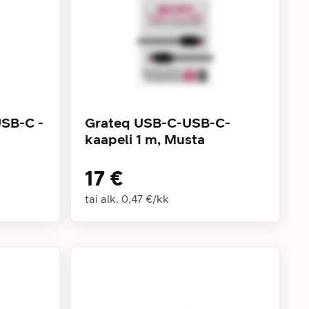
USB-C -
Grateq USB-C-USB-C-
kaapeli 1 m, Musta
17 €
tai alk.
0,47 €
/
kk