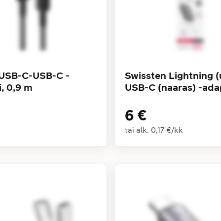
USB-C-USB-C -
Swissten Lightning (
, 0,9 m
USB-C (naaras) -ada
6 €
tai alk.
0,17 €
/
kk