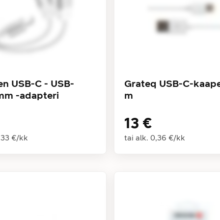
en USB-C - USB-
Grateq USB-C-kaapel
mm -adapteri
m
13 €
,33 €
/
kk
tai alk.
0,36 €
/
kk