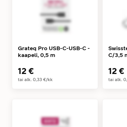
Grateq Pro USB-C-USB-C -
Swisst
kaapeli, 0,5 m
C/3,5 
12 €
12 €
tai alk.
0,33 €
/
kk
tai alk.
0