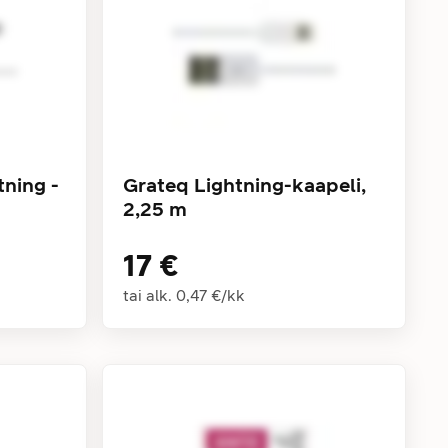
ning -
Grateq Lightning-kaapeli,
2,25 m
17 €
tai alk.
0,47 €
/
kk