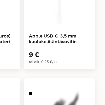
uros) -
Apple USB-C-3,5 mm
pteri
kuulokeliitäntäsovitin
9 €
tai alk.
0,25 €
/
kk