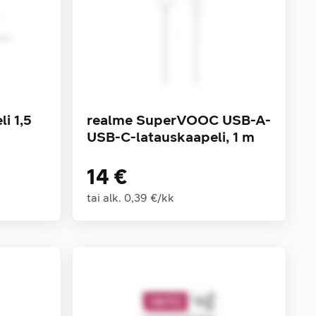
i 1,5
realme SuperVOOC USB-A-
USB-C-latauskaapeli, 1 m
14 €
tai alk.
0,39 €
/
kk