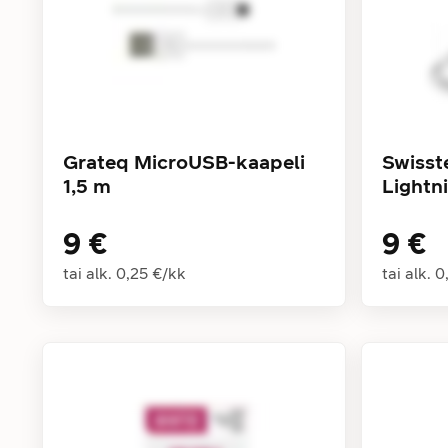
Grateq MicroUSB-kaapeli
Swisste
1,5 m
Lightn
9 €
9 €
tai alk.
0,25 €
/
kk
tai alk.
0