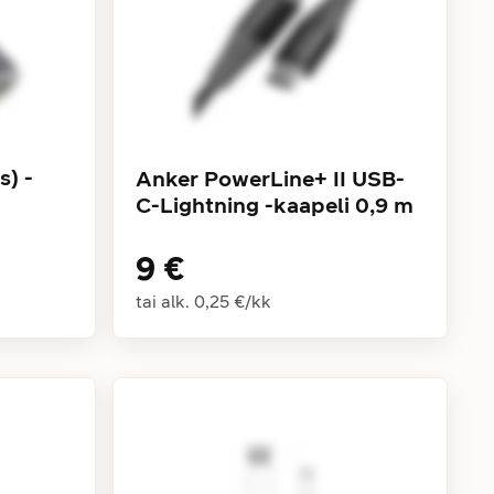
s) -
Anker PowerLine+ II USB-
C-Lightning -kaapeli 0,9 m
9 €
tai alk.
0,25 €
/
kk