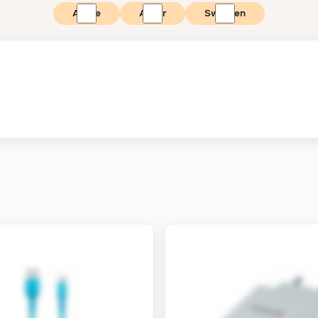
Apple
Anker
Swissten