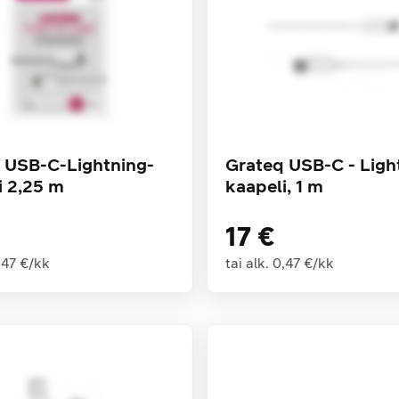
 USB-C-Lightning-
Grateq USB-C - Light
i 2,25 m
kaapeli, 1 m
17 €
,47 €
/
kk
tai alk.
0,47 €
/
kk