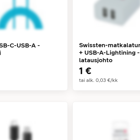
Swissten-matkalatur
USB-C-USB-A -
+ USB-A-Lightining -
i
latausjohto
1 €
tai alk.
0,03 €
/
kk