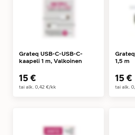
Grateq USB-C-USB-C-
Grateq
kaapeli 1 m, Valkoinen
1,5 m
15 €
15 €
tai alk.
0,42 €
/
kk
tai alk.
0