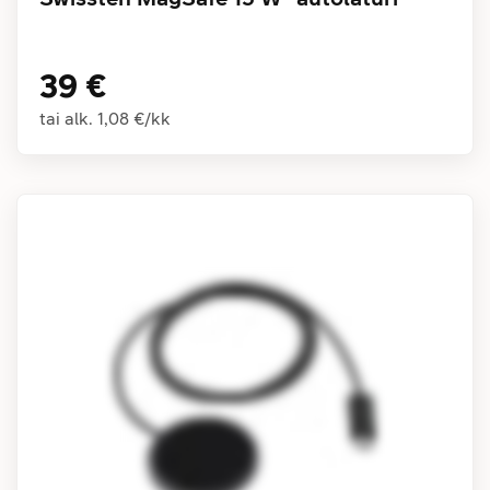
39 €
tai alk.
1,08 €
/
kk