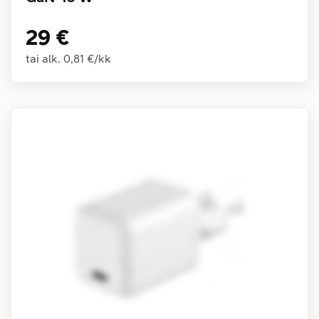
29 €
tai alk.
0,81 €
/
kk