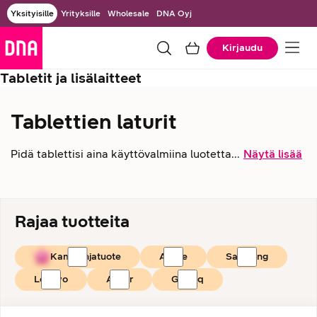
Yksityisille
Yrityksille
Wholesale
DNA Oyj
Kirjaudu
Tabletit ja lisälaitteet
Tablettien laturit
Pidä tablettisi aina käyttövalmiina luotetta...
Näytä lisää
Rajaa tuotteita
Kampanjatuote
Apple
Samsung
Lenovo
Anker
Grateq