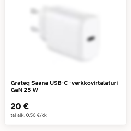
Grateq Saana USB-C -verkkovirtalaturi
GaN 25 W
20 €
tai alk.
0,56 €
/
kk