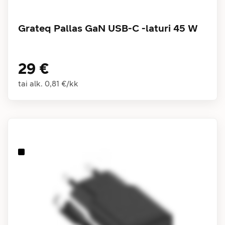
Grateq Pallas GaN USB-C -laturi 45 W
29 €
tai alk.
0,81 €
/
kk