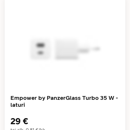
Empower by PanzerGlass Turbo 35 W -
laturi
29 €
tai alk.
0,81 €
/
kk