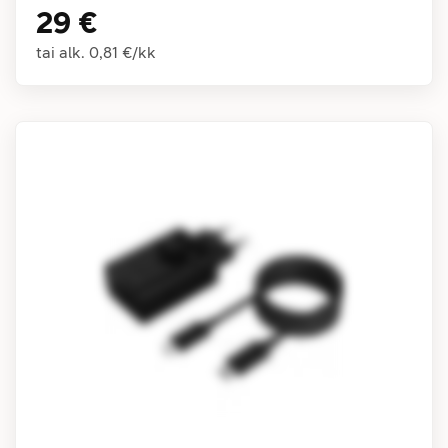
29 €
tai alk.
0,81 €
/
kk