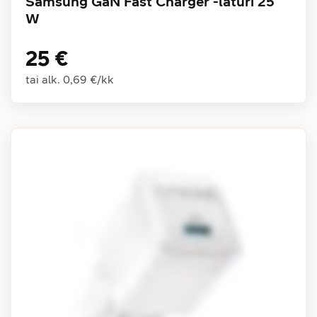
Samsung GaN Fast Charger -laturi 25
W
25 €
tai alk.
0,69 €
/
kk