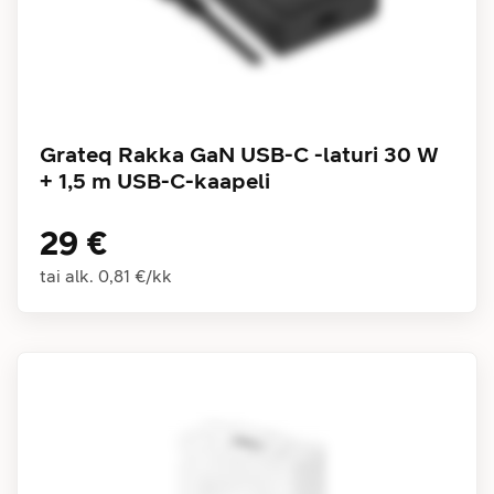
Grateq Rakka GaN USB-C -laturi 30 W
+ 1,5 m USB-C-kaapeli
29 €
tai alk.
0,81 €
/
kk