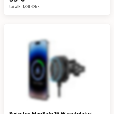
tai alk.
1,08 €
/
kk
Swissten MagSafe 15 W -autolaturi