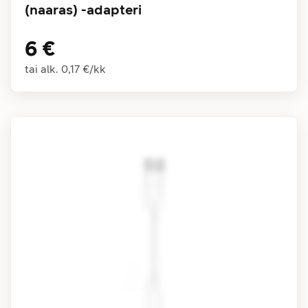
(naaras) -adapteri
6 €
tai alk.
0,17 €
/
kk