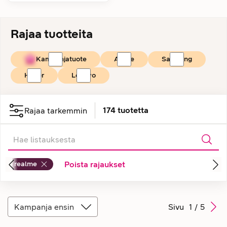
Rajaa tuotteita
Kampanjatuote
Apple
Samsung
Honor
Lenovo
174
tuotetta
Rajaa tarkemmin
realme
Poista rajaukset
Kampanja ensin
Sivu
1
/
5