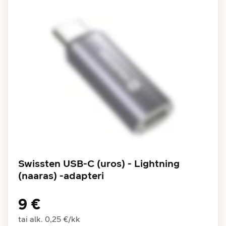
Swissten USB-C (uros) - Lightning
(naaras) -adapteri
9 €
tai alk.
0,25 €
/
kk