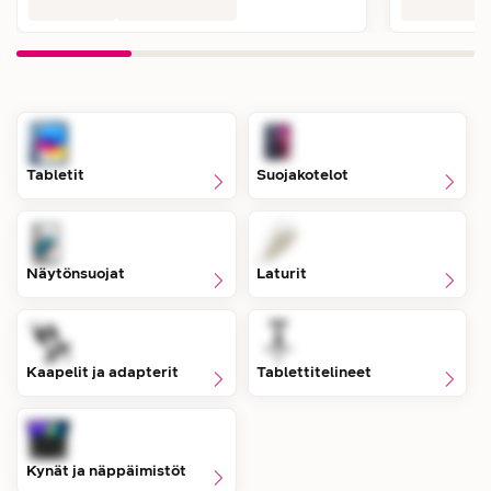
Tabletit
Suojakotelot
Näytönsuojat
Laturit
Kaapelit ja adapterit
Tablettitelineet
Kynät ja näppäimistöt