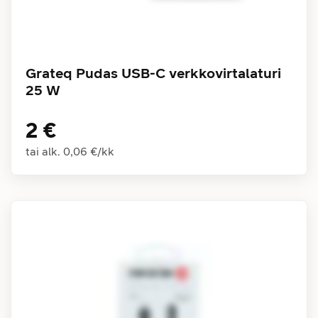
Grateq Pudas USB-C verkkovirtalaturi
25 W
2 €
tai alk.
0,06 €
/
kk