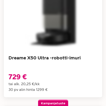
Dreame X50 Ultra -robotti-imuri
729 €
tai alk.
20,25 €
/
kk
30 pv alin hinta
1299 €
Kampanjatuote