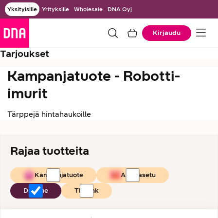
Yksityisille
Yrityksille
Wholesale
DNA Oyj
Kirjaudu
Tarjoukset
Kampanjatuote - Robotti-
imurit
Tärppejä hintahaukoille
Rajaa tuotteita
Kampanjatuote
Asiakasetu
Dreame
TP-Link