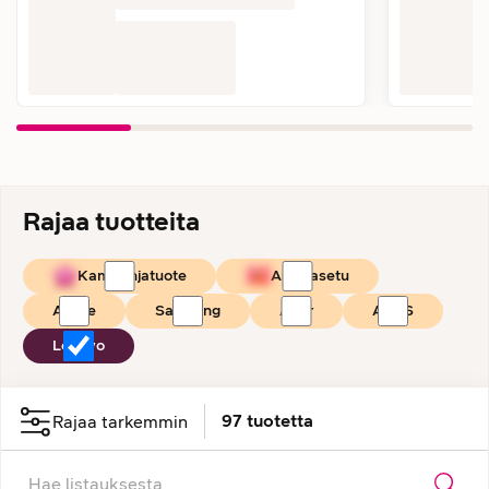
Rajaa tuotteita
Kampanjatuote
Asiakasetu
Apple
Samsung
Acer
ASUS
Lenovo
97
tuotetta
Rajaa tarkemmin