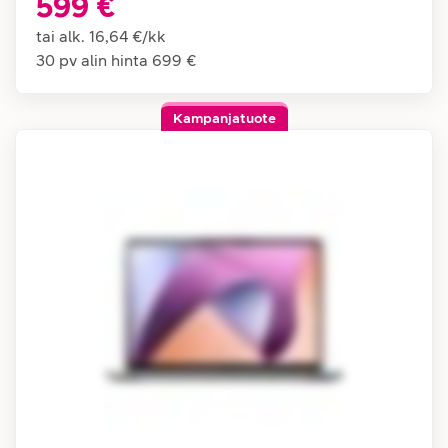
599 €
tai alk.
16,64 €
/
kk
30 pv alin hinta
699 €
Kampanjatuote