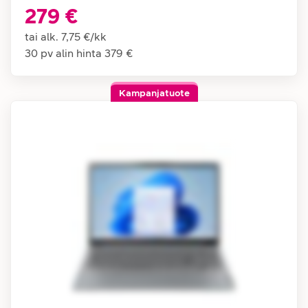
279 €
tai alk.
7,75 €
/
kk
30 pv alin hinta
379 €
Kampanjatuote