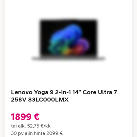
Lenovo Yoga 9 2-in-1 14" Core Ultra 7
258V 83LC000LMX
1899 €
tai alk.
52,75 €
/
kk
30 pv alin hinta
2099 €