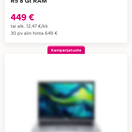
R5 8 Gt RAM
449 €
tai alk.
12,47 €
/
kk
30 pv alin hinta
649 €
Kampanjatuote