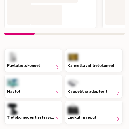
Pöytätietokoneet
Kannettavat tietokoneet
Näytöt
Kaapelit ja adapterit
Tietokoneiden lisätarvikkeet
Laukut ja reput