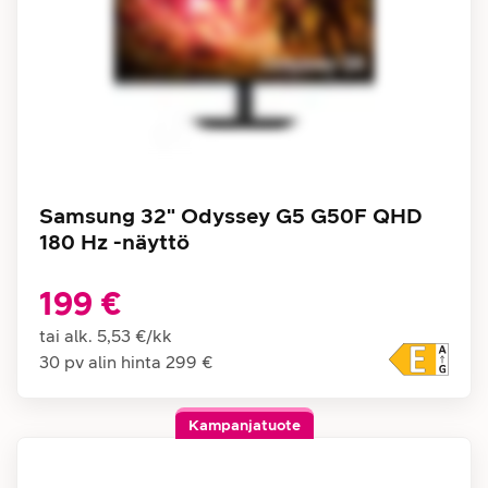
Samsung 32" Odyssey G5 G50F QHD
180 Hz -näyttö
199 €
tai alk.
5,53 €
/
kk
30 pv alin hinta
299 €
Kampanjatuote