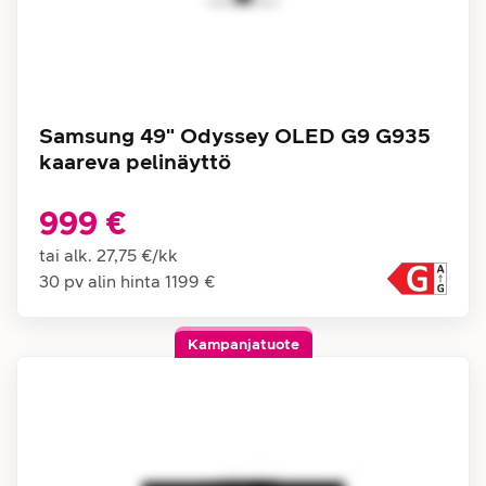
Samsung 49" Odyssey OLED G9 G935
kaareva pelinäyttö
999 €
tai alk.
27,75 €
/
kk
30 pv alin hinta
1199 €
Kampanjatuote