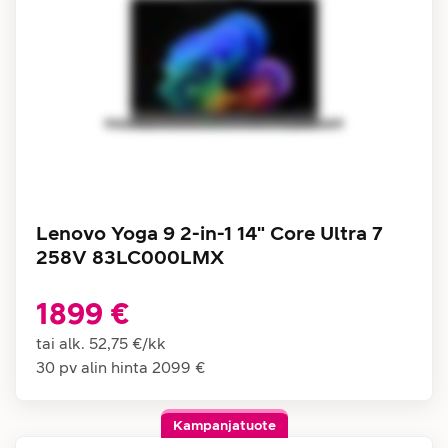
Lenovo Yoga 9 2-in-1 14" Core Ultra 7
258V 83LC000LMX
1899 €
tai alk.
52,75 €
/
kk
30 pv alin hinta
2099 €
Kampanjatuote