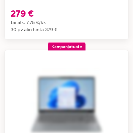
279 €
tai alk.
7,75 €
/
kk
30 pv alin hinta
379 €
Kampanjatuote