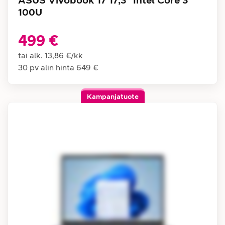
ASUS Vivobook 17 17,3" Intel Core 3
100U
499 €
tai alk.
13,86 €
/
kk
30 pv alin hinta
649 €
Kampanjatuote