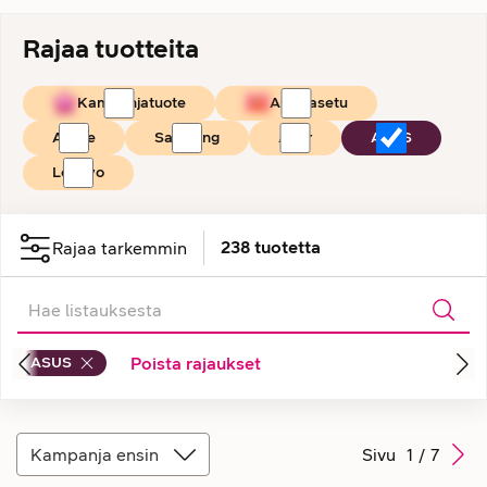
Rajaa tuotteita
Kampanjatuote
Asiakasetu
Apple
Samsung
Acer
ASUS
Lenovo
238
tuotetta
Rajaa tarkemmin
ASUS
Poista rajaukset
Kampanja ensin
Sivu
1
/
7