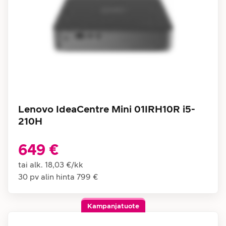
Lenovo IdeaCentre Mini 01IRH10R i5-
210H
649 €
tai alk.
18,03 €
/
kk
30 pv alin hinta
799 €
Kampanjatuote