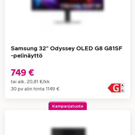
Samsung 32" Odyssey OLED G8 G81SF
-pelinäyttö
749 €
tai alk.
20,81 €
/
kk
30 pv alin hinta
1149 €
Kampanjatuote