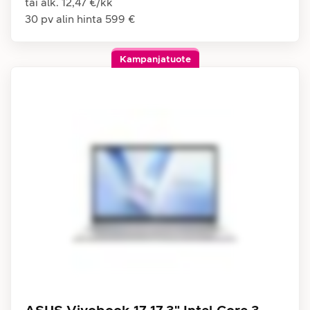
tai alk.
12,47 €
/
kk
30 pv alin hinta
599 €
Kampanjatuote