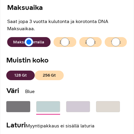
Maksuaika
Saat jopa 3 vuotta kulutonta ja korotonta DNA
Maksuaikaa.
Maksuaika
Maksan kerralla
36
kk
24
kk
12
kk
Muistin koko
128
Gt
256
Gt
Väri
Blue
Laturi
Myyntipakkaus ei sisällä laturia