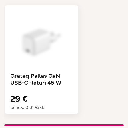
näytönohjaimen arkkitehtuuri tarjoaa työskentelyyn,
striimaamiseen, luomiseen sekä pelaamiseen entistäkin
sulavammat, edistykselliset grafiikat. Lisäksi saat hurjan
tehon ohella iloita koko päivän kestävästä akusta.
iPadOS ja apit. Liitele läpi
tehtävälistan.
iPadOS 26 tuo mukanaan Liquid Glassin, upean uuden
ulkoasun, joka näyttää eloisalta ja tarjoaa entistä
kätevämpiä toimintoja, jotka nostavat iPad Airin käytön
Grateq Pallas GaN
uudelle tasolle. Uudistettu, intuitiivinen ikkunoiden
USB-C -laturi 45 W
järjestely tarjoaa enemmän hallintaa ja joustavuutta kuin
koskaan aiemmin. Käytä ammattilaisappeja, pelaa
29 €
suorituskykyä vaativia pelejä ja hoida kaikenkokoisia
luovia projekteja luontevasti kosketuksen voimalla.
tai alk.
0,81 €
/
kk
Apple Intelligence. Vaivatonta apua
arkeen.