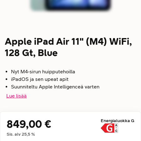
Apple iPad Air 11" (M4) WiFi,
128 Gt, Blue
Nyt M4-sirun huipputehoilla
iPadOS ja sen upeat apit
Suunniteltu Apple Intelligenceä varten
Lue lisää
849,00 €
Energialuokka
G
Hintatiedot
Sis. alv
25,5
%