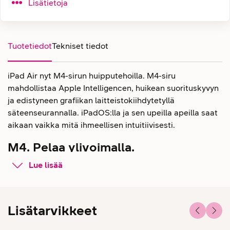
Lisätietoja
Tuotetiedot
Tekniset tiedot
iPad Air nyt M4-sirun huipputehoilla. M4-siru
mahdollistaa Apple Intelligencen, huikean suorituskyvyn
ja edistyneen grafiikan laitteistokiihdytetyllä
säteenseurannalla. iPadOS:lla ja sen upeilla apeilla saat
aikaan vaikka mitä ihmeellisen intuitiivisesti.
M4. Pelaa ylivoimalla.
Salamannopeassa M4-sirussa on 50 prosenttia
Lue lisää
enemmän yhteisjärjestelmämuistia ja enemmän
suorituskykyä kaikkeen, mitä tykkäät iPad Airilla tehdä.
Tämä tekoälyn tehopakkaus mahdollistaa päivittäin
Lisätarvikkeet
käyttämäsi tekoälyominaisuudet, joilla saat tehtäväsi
valmiiksi nopeammin ja vaivattomammin. Ja