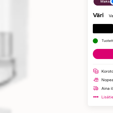
Maksan 
Väri
Va
Tuotet
Korot
Nopea
Aina i
Lisäti