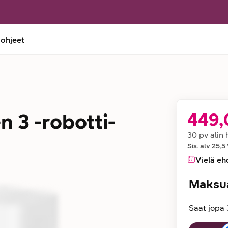
 ohjeet
 3 -robotti-
449,
Hinta
30 pv alin 
Sis. alv
25,5
Vielä eh
Maksu
Saat jopa 
Maksuaika