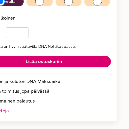
kerralla
36
kk
24
kk
12
kk
lkoinen
ta on hyvin saatavilla DNA Nettikaupassa.
Lisää ostoskoriin
on ja kuluton DNA Maksuaika
 toimitus jopa päivässä
lmainen palautus
etoja