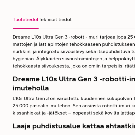
Tuotetiedot
Tekniset tiedot
Dreame L10s Ultra Gen 3 -robotti-imuri tarjoaa jopa 2
mattojen ja lattiapintojen tehokkaaseen puhdistukseen.
nurkkiin, ja integroitu siivouslevy sekä itsepuhdistuva
hygienian. Älykkäiden siivoustoimintojen ja helppokäytt
tehokkaasta siivouksesta, joka on omiin tarpeisiisi räätä
Dreame L10s Ultra Gen 3 -robotti-i
imuteholla
L10s Ultra Gen 3 on varustettu kuudennen sukupolven T
25 000 pascalin imutehon. Sen ansiosta robotti-imuri k
kissanhiekat ja -jätökset – nopeasti sekä kovilta lattiapi
Laaja puhdistusalue kattaa ahtaatki