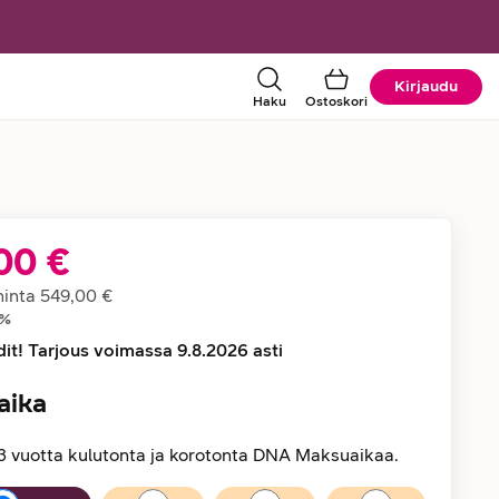
Kirjaudu
Haku
Ostoskori
00 €
tiedot
hinta
549,00 €
%
dit! Tarjous voimassa 9.8.2026 asti
aika
3 vuotta kulutonta ja korotonta DNA Maksuaikaa.