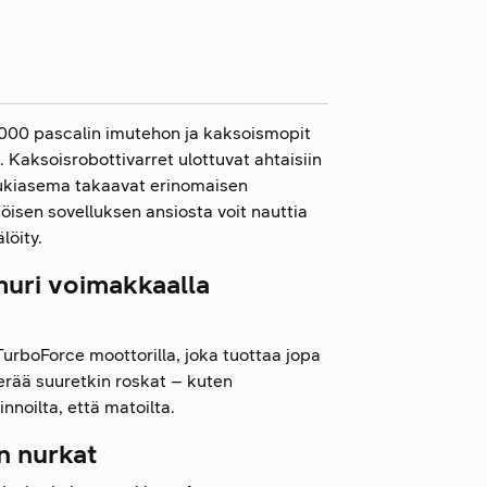
5 000 pascalin imutehon ja kaksoismopit
 Kaksoisrobottivarret ulottuvat ahtaisiin
 tukiasema takaavat erinomaisen
öisen sovelluksen ansiosta voit nauttia
löity.
muri voimakkaalla
urboForce moottorilla, joka tuottaa jopa
erää suuretkin roskat – kuten
nnoilta, että matoilta.
n nurkat